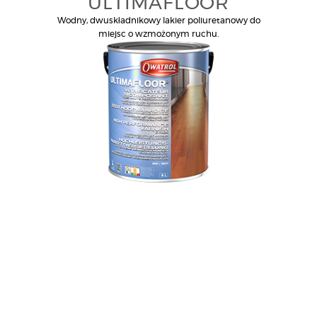
ULTIMAFLOOR
Wodny, dwuskładnikowy lakier poliuretanowy do
miejsc o wzmożonym ruchu.