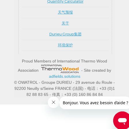
Quantity Calculator
天气预报
关于
Durieu Group集团
环境保护
Proud Members of International Thermo Wood
Association
- Site created by
adfields.solutions
© OWATROL - Groupe DURIEU - 29 avenue du Roule -
92200 Neuilly s/Seine FRANCE (法国) - 电话：+33 (0)1
82 88 83 65 - 传真：+33 (0) 160 86 84 84