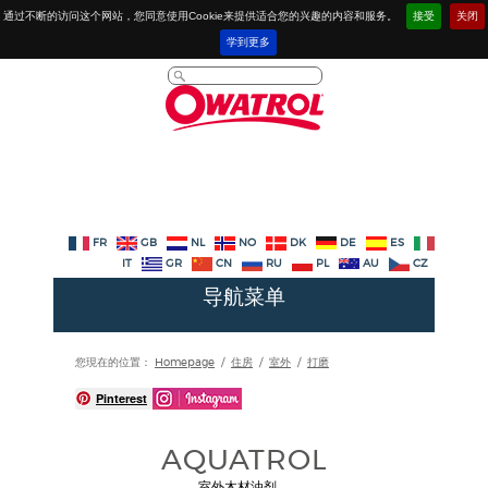
通过不断的访问这个网站，您同意使用Cookie来提供适合您的兴趣的内容和服务。
接受
关闭
学到更多
FR
GB
NL
NO
DK
DE
ES
IT
GR
CN
RU
PL
AU
CZ
导航菜单
您現在的位置：
Homepage
/
住房
/
室外
/
打磨
Pinterest
AQUATROL
室外木材油剂。