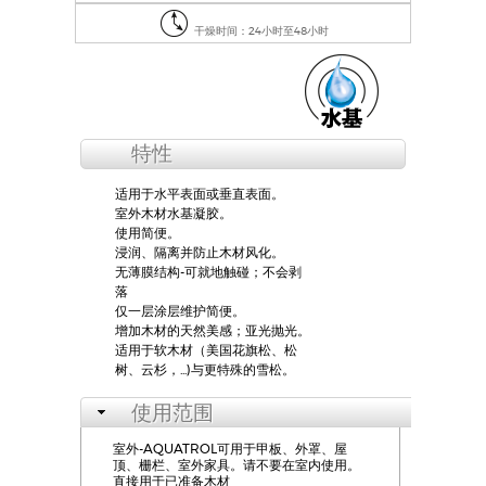
干燥时间：24小时至48小时
特性
适用于水平表面或垂直表面。
室外木材水基凝胶。
使用简便。
浸润、隔离并防止木材风化。
无薄膜结构-可就地触碰；不会剥
落
仅一层涂层维护简便。
增加木材的天然美感；亚光抛光。
适用于软木材（美国花旗松、松
树、云杉，...)与更特殊的雪松。
使用范围
室外-AQUATROL可用于甲板、外罩、屋
顶、栅栏、室外家具。请不要在室内使用。
直接用于已准备木材