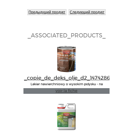
Предыдущий продукт
Следующий продукт
_ASSOCIATED_PRODUCTS_
_copie_de_deks_olje_d2_1474286293_
Lakier nawierchniowy o wysokim połysku - na
zewnątrz/wewnątrz
voir la fiche