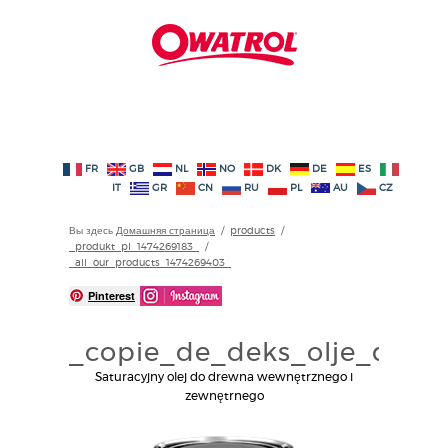
FR
GB
NL
NO
DK
DE
ES
IT
GR
CN
RU
PL
AU
CZ
Вы здесь
Домашняя страница
/
products
/
_produkt_pl_1474269183_
/
_all_our_products_1474269403_
Pinterest
_copie_de_deks_olje_d1_14
Saturacyjny olej do drewna wewnętrznego i
zewnętrnego