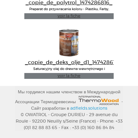
_copie_de_polytrol_1474286816_
Preparat do przywracania koloru - Plastiku, Farby,
GRP, Metalu
voir la fiche
_copie_de_deks_olje_d1_1474286191_
Saturacyjny olej do drewna wewnętrznego i
zewnętrnego
voir la fiche
Мы гордимся нашим членством в Международной
Ассоциации Термодревесины
-
Сайт разработан в
adfields.solutions
© OWATROL - Groupe DURIEU - 29 avenue du
Roule - 92200 Neuilly s/Seine (France) - Phone: +33
(0)1 82 88 83 65 - Fax : +33 (0) 160 86 84 84