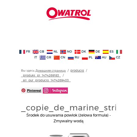
FR
GB
NL
NO
DK
DE
ES
IT
GR
CN
RU
PL
AU
CZ
Вы здесь
Домашняя страница
/
products
/
_produkt_pl_1474269183_
/
_all_our_products_1474269403_
Pinterest
_copie_de_marine_strip_1
Środek do usuwania powłok (żelowa formuła) -
Zmywalny wodą