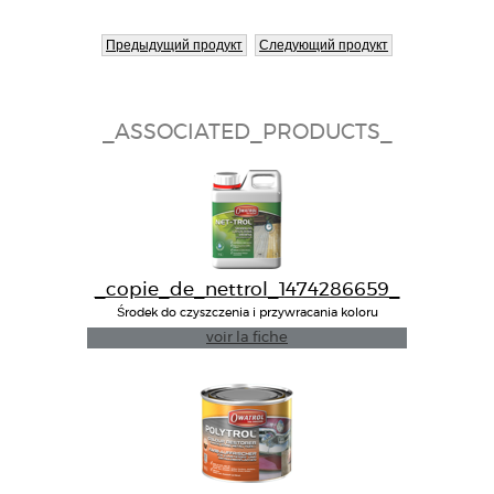
Предыдущий продукт
Следующий продукт
_ASSOCIATED_PRODUCTS_
_copie_de_nettrol_1474286659_
Środek do czyszczenia i przywracania koloru
drewna
voir la fiche