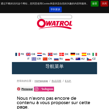
通过不断的访问这个网站，您同意使用Cookie来提供适合您的兴趣的内容和服务。
接受
关闭
学到更多
FR
GB
NL
NO
DK
DE
ES
IT
GR
CN
RU
PL
AU
CZ
导航菜单
您現在的位置：
Homepage
/
热点问答
/
E.S.P.
Pinterest
Nous n'avons pas encore de
contenu à vous proposer sur cette
page.