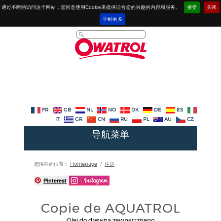
通过不断的访问这个网站，您同意使用Cookie来提供适合您的兴趣的内容和服务。
接受
关闭
学到更多
FR
GB
NL
NO
DK
DE
ES
IT
GR
CN
RU
PL
AU
CZ
导航菜单
您現在的位置：
Homepage
/
住房
Pinterest
Copie de AQUATROL
Olej do drewna zewnętrznego