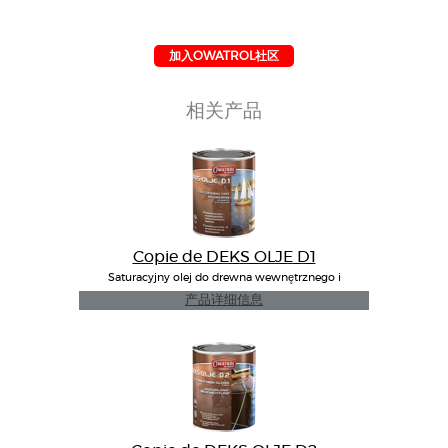
加入OWATROL社区
相关产品
Copie de DEKS OLJE D1
Saturacyjny olej do drewna wewnętrznego i
zewnętrnego
产品详细信息