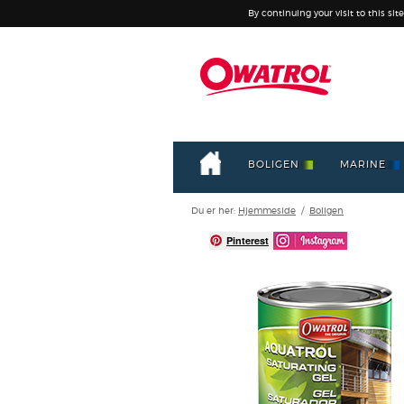
By continuing your visit to this sit
BOLIGEN
MARINE
Du er her:
Hjemmeside
/
Boligen
Pinterest