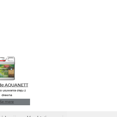
 de AQUANETT
o usuwania oleju z
drewna
Se mere