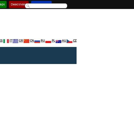
ept
Deactivate
Learn more
ES
IT
GR
CN
RU
PL
AU
CZ