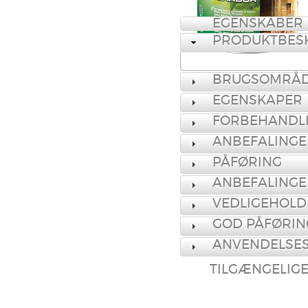
EGENSKABER
PRODUKTBESK
BRUGSOMRÅ
EGENSKAPER
FORBEHANDL
ANBEFALINGE
PÅFØRING
ANBEFALINGE
VEDLIGEHOLD
GOD PÅFØRIN
ANVENDELSE
TILGÆNGELIG