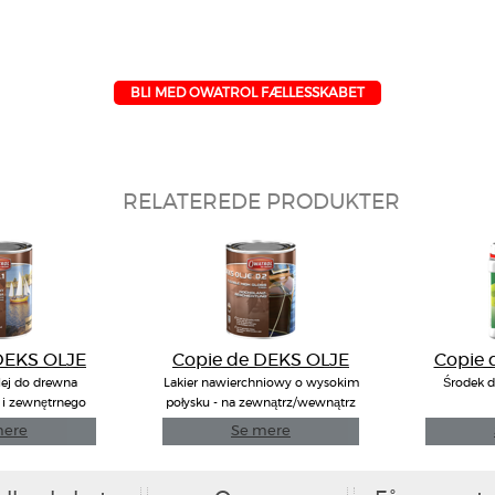
BLI MED OWATROL FÆLLESSKABET
RELATEREDE PRODUKTER
DEKS OLJE
Copie de DEKS OLJE
Copie
1
D2
lej do drewna
Lakier nawierchniowy o wysokim
Środek d
i zewnętrnego
połysku - na zewnątrz/wewnątrz
mere
Se mere