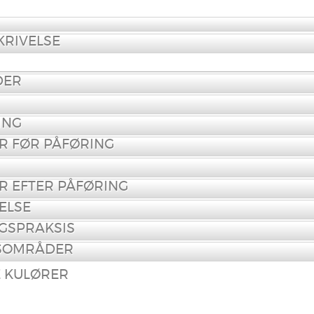
RIVELSE
DER
ING
R FØR PÅFØRING
R EFTER PÅFØRING
ELSE
GSPRAKSIS
SOMRÅDER
E KULØRER