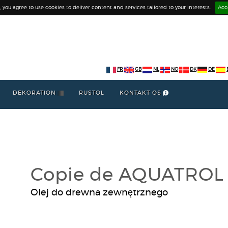
e, you agree to use cookies to deliver content and services tailored to your interests.
Acc
FR
GB
NL
NO
DK
DE
DEKORATION
RUSTOL
KONTAKT OS
Copie de AQUATROL
Olej do drewna zewnętrznego