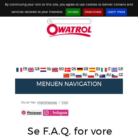
By continuing your visit to this site, you agree to use cookies to deliver content and
services tailored to your interests.
Accept
Deactivate
Learn more
FR
GB
NL
NO
DK
DE
ES
IT
GR
CN
RU
PL
AU
CZ
MENUEN NAVIGATION
Du er her:
Hjemmeside
/
FAQ
Pinterest
Se F.A.Q. for vore