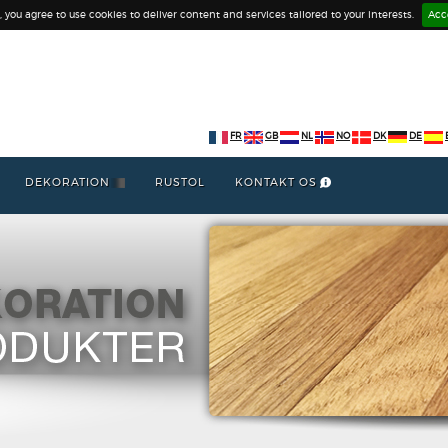
e, you agree to use cookies to deliver content and services tailored to your interests.
Acc
FR
GB
NL
NO
DK
DE
DEKORATION
RUSTOL
KONTAKT OS