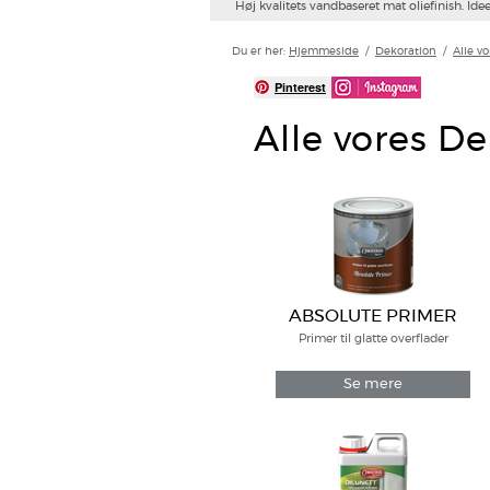
Høj kvalitets vandbaseret mat oliefinish. Idee
Du er her:
Hjemmeside
/
Dekoration
/
Alle v
Pinterest
Alle vores D
ABSOLUTE PRIMER
Primer til glatte overflader
Se mere