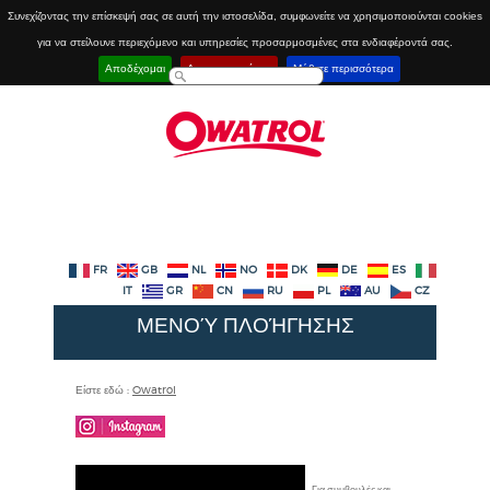
Συνεχίζοντας την επίσκεψή σας σε αυτή την ιστοσελίδα, συμφωνείτε να χρησιμοποιούνται cookies
για να στείλουνε περιεχόμενο και υπηρεσίες προσαρμοσμένες στα ενδιαφέροντά σας.
Αποδέχομαι
Απενεργοποίηση
Μάθετε περισσότερα
FR
GB
NL
NO
DK
DE
ES
IT
GR
CN
RU
PL
AU
CZ
ΜΕΝΟΎ ΠΛΟΉΓΗΣΗΣ
Είστε εδώ :
Owatrol