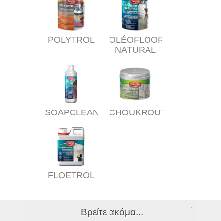
Πως είναι ο καιρός ?
POLYTROL
OLÉOFLOOR
Είναι ο καιρός κατάλληλος για να
NATURAL
κάνετε τη δουλειά; Ξηρός, υγρός,
κρύος ή πολύ ζεστός δεν αγνοούμε
τον καιρό για να μπορέσουμε να
ολοκληρώσουμε με επιτυχία την
εργασία μας. Μια ματιά στην
πρόγνωση του καιρού δεν θα κάνει
οποιαδήποτε ζημιά.
SOAPCLEAN
CHOUKROUT
FLOETROL
Βρείτε ακόμα...