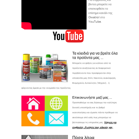
Για συμβουλές και
βίντεο μπορείτε να
επισκεφθείτε το
επίσημο κανάλι της
Owatrol στο
YouTube.
Τα κλειδιά για να βρείτε όλα
τα προϊόντα μας ...
Μπορείτε να ψάξετε για κάποιο από τα
προϊόντα αναζητώντας σε διαφορετικά
περιβάλλοντα που προσφέρονται στην
ιστοσελίδα μας: Σπίτι, Ναυτιλία, Διακόσμηση,
Βιομηχανία, Αυτοκίνητο / Μηχανή : ή
ψάχνοντας άμεσα με την ονομασία του προϊόντος.
Επικοινωνήστε μαζί μας ...
Προσπαθούμε να σας δώσουμε την καλύτερη
δυνατή υποστήριξη και το βαθμό
ικανοποιήσης και είμαστε πάντα πρόθυμοι να
ακούσουμε από εσάς πως μπορούμε να
βελτιώσουμε τις υπηρεσίας μας.
Ψάχνετε για
συμβουλές ; Ρωτήστε τους ειδικούς μας.
Πόσα λίτρα