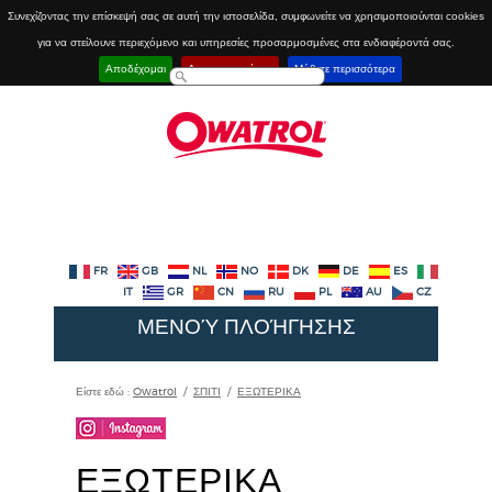
Συνεχίζοντας την επίσκεψή σας σε αυτή την ιστοσελίδα, συμφωνείτε να χρησιμοποιούνται cookies
για να στείλουνε περιεχόμενο και υπηρεσίες προσαρμοσμένες στα ενδιαφέροντά σας.
Αποδέχομαι
Απενεργοποίηση
Μάθετε περισσότερα
FR
GB
NL
NO
DK
DE
ES
IT
GR
CN
RU
PL
AU
CZ
ΜΕΝΟΎ ΠΛΟΉΓΗΣΗΣ
Είστε εδώ :
Owatrol
/
ΣΠΙΤΙ
/
ΕΞΩΤΕΡΙΚΑ
ΕΞΩΤΕΡΙΚΑ