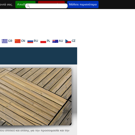
οντά σας.
Αποδέχομαι
Απενεργοποίηση
Μάθετε περισσότερα
GR
CN
RU
PL
AU
CZ
υ σπιτιού και επίσης για την προετοιμασία και την