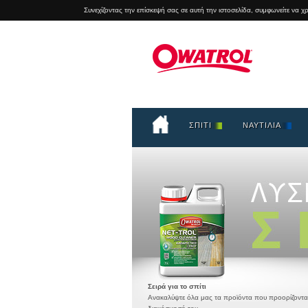
Συνεχίζοντας την επίσκεψή σας σε αυτή την ιστοσελίδα, συμφωνείτε να 
ΣΠΙΤΙ
ΝΑΥΤΙΛΙΑ
Σειρά για το σπίτι
Ανακαλύψτε όλα μας τα προϊόντα που προορίζονται γ