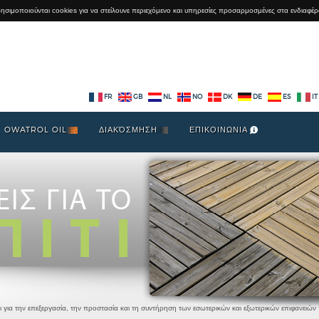
χρησιμοποιούνται cookies για να στείλουνε περιεχόμενο και υπηρεσίες προσαρμοσμένες στα ενδιαφέρ
FR
GB
NL
NO
DK
DE
ES
IT
OWATROL OIL
ΔΙΑΚΌΣΜΗΣΗ
ΕΠΙΚΟΙΝΩΝΙΑ
ια την επεξεργασία, την προστασία και τη συντήρηση των εσωτερικών και εξωτερικών επιφανειών το