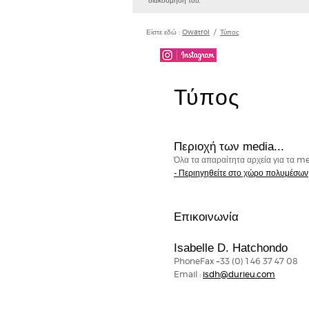
διακόσμησή του.
Είστε εδώ :
Owatrol
/
Τύπος
Τύπος
Περιοχή των media...
Όλα τα απαραίτητα αρχεία για τα m
- Περιηγηθείτε στο χώρο πολυμέσων
Επικοινωνία
Isabelle D. Hatchondo
PhoneFax +33 (0) 1 46 37 47 08
Email :
isdh@durieu.com