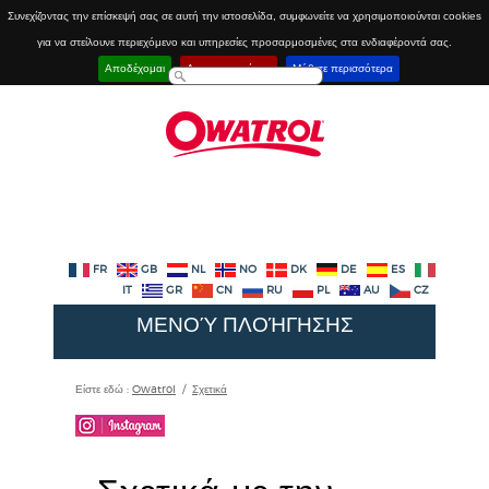
Συνεχίζοντας την επίσκεψή σας σε αυτή την ιστοσελίδα, συμφωνείτε να χρησιμοποιούνται cookies
για να στείλουνε περιεχόμενο και υπηρεσίες προσαρμοσμένες στα ενδιαφέροντά σας.
Αποδέχομαι
Απενεργοποίηση
Μάθετε περισσότερα
FR
GB
NL
NO
DK
DE
ES
IT
GR
CN
RU
PL
AU
CZ
ΜΕΝΟΎ ΠΛΟΉΓΗΣΗΣ
Είστε εδώ :
Owatrol
/
Σχετικά