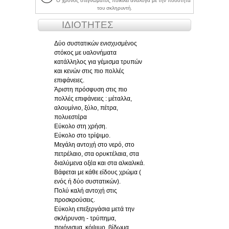
Ο χρόνος στεγνώματος ποικίλει ανάλογα με την ποσότητα
του σκληρυντή.
ΙΔΙΟΤΗΤΕΣ
Δύο συστατικών ενισχυσμένος
στόκος με υαλονήματα
κατάλληλος για γέμισμα τρυπών
και κενών στις πιο πολλές
επιφάνειες.
Άριστη πρόσφυση στις πιο
πολλές επιφάνειες : μέταλλα,
αλουμίνιο, ξύλο, πέτρα,
πολυεστέρα
Εύκολο στη χρήση.
Εύκολο στο τρίψιμο.
Μεγάλη αντοχή στο νερό, στο
πετρέλαιο, στα ορυκτέλαια, στα
διαλύμενα οξέα και στα αλκαλικά.
Βάφεται με κάθε είδους χρώμα (
ενός ή δύο συστατικών).
Πολύ καλή αντοχή στις
προσκρούσεις.
Εύκολη επεξεργάσια μετά την
σκλήρυνση - τρύπημα,
πριόνισμα, κόψιμο, βίδωμα....