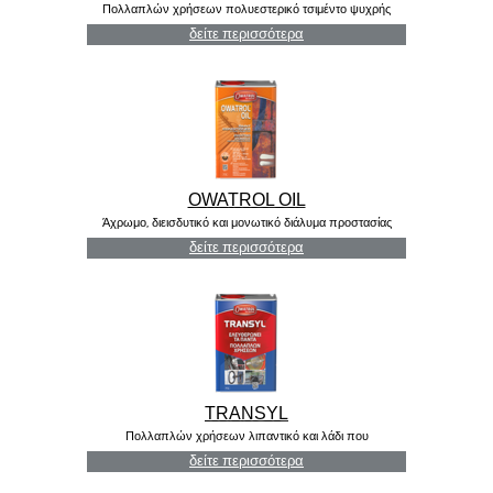
Πολλαπλών χρήσεων πολυεστερικό τσιμέντο ψυχρής
συγκόλλησης
δείτε περισσότερα
OWATROL OIL
Άχρωμο, διεισδυτικό και μονωτικό διάλυμα προστασίας
από τη σκουριά
δείτε περισσότερα
TRANSYL
Πολλαπλών χρήσεων λιπαντικό και λάδι που
ξεμπλοκάρει
δείτε περισσότερα