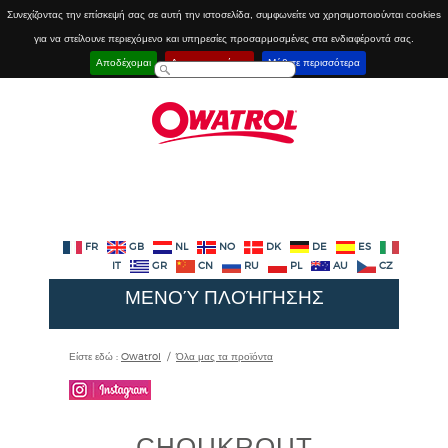
Συνεχίζοντας την επίσκεψή σας σε αυτή την ιστοσελίδα, συμφωνείτε να χρησιμοποιούνται cookies
για να στείλουνε περιεχόμενο και υπηρεσίες προσαρμοσμένες στα ενδιαφέροντά σας.
Αποδέχομαι
Απενεργοποίηση
Μάθετε περισσότερα
FR
GB
NL
NO
DK
DE
ES
IT
GR
CN
RU
PL
AU
CZ
ΜΕΝΟΎ ΠΛΟΉΓΗΣΗΣ
Είστε εδώ :
Owatrol
/
Όλα μας τα προϊόντα
CHOUKROUT