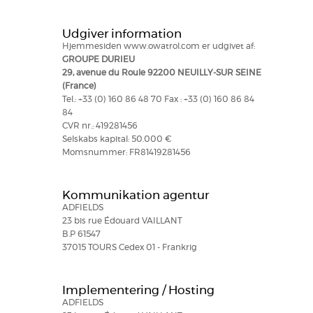
Udgiver information
Hjemmesiden www.owatrol.com er udgivet af:
GROUPE DURIEU
29, avenue du Roule 92200 NEUILLY-SUR SEINE​
(France)
Tel.: +33 (0) 160 86 48 70 Fax : +33 (0) 160 86 84
84
CVR nr.: 419281456
Selskabs kapital: 50.000 €
Momsnummer: FR81419281456
Kommunikation agentur
ADFIELDS
23 bis rue Édouard VAILLANT
B.P 61547
37015 TOURS Cedex 01 - Frankrig
Implementering / Hosting
ADFIELDS