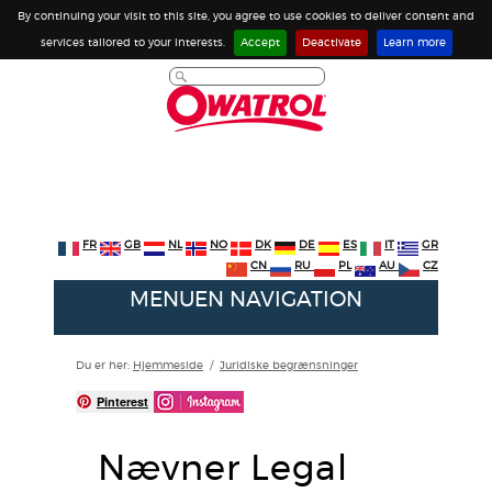
By continuing your visit to this site, you agree to use cookies to deliver content and
services tailored to your interests.
Accept
Deactivate
Learn more
FR
GB
NL
NO
DK
DE
ES
IT
GR
CN
RU
PL
AU
CZ
MENUEN NAVIGATION
Du er her:
Hjemmeside
/
Juridiske begrænsninger
Pinterest
Nævner Legal