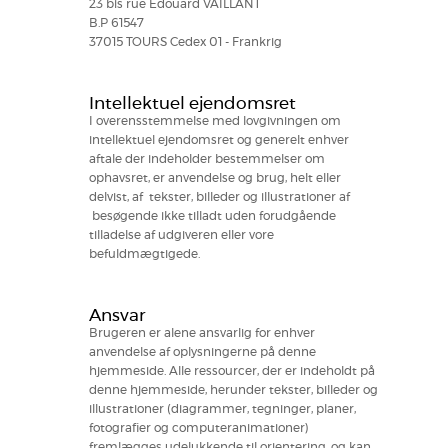
23 bis rue Édouard VAILLANT
B.P 61547
37015 TOURS Cedex 01 - Frankrig
Intellektuel ejendomsret
I overensstemmelse med lovgivningen om
intellektuel ejendomsret og generelt enhver
aftale der indeholder bestemmelser om
ophavsret, er anvendelse og brug, helt eller
delvist, af tekster, billeder og illustrationer af
besøgende ikke tilladt uden forudgående
tilladelse af udgiveren eller vore
befuldmægtigede.
Ansvar
Brugeren er alene ansvarlig for enhver
anvendelse af oplysningerne på denne
hjemmeside. Alle ressourcer, der er indeholdt på
denne hjemmeside, herunder tekster, billeder og
illustrationer (diagrammer, tegninger, planer,
fotografier og computeranimationer)
fremlægges udelukkende til orientering, og kan