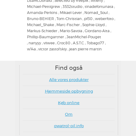
LisaMcDonald ; Selected by freepik ; littleny ;
Michael-Pettigrew ; 3532studio ; tinadefortunata ;
Amanda-Perkins ; Mikael-Lever ; Nomad_Soul ;
Bruno-BEHIER ; Tom-Christian ; pf30 ; weberfoto ;
Michael_Shake ; Marc-Fischer ; Sophie-Lloyd ;
Markus-Schieder ; Mario-Savoia ; Giordano-Aita ;
Phillip-Baumgartner ; JeanMichel-Pouget
; nanyyy ; viiwee ; Croc80 ; A.S.T.C. ; Tobago77 ;
w14a ; victor zastol'skiy ; jean pierre martin
Find også
Alle vores produkter
Hjemmeside opbygning
Køb online
Om
owatrol-oil.info