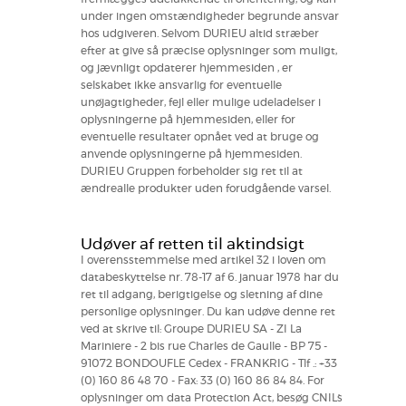
under ingen omstændigheder begrunde ansvar
hos udgiveren. Selvom DURIEU altid stræber
efter at give så præcise oplysninger som muligt,
og jævnligt opdaterer hjemmesiden , er
selskabet ikke ansvarlig for eventuelle
unøjagtigheder, fejl eller mulige udeladelser i
oplysningerne på hjemmesiden, eller for
eventuelle resultater opnået ved at bruge og
anvende oplysningerne på hjemmesiden.
DURIEU Gruppen forbeholder sig ret til at
ændrealle produkter uden forudgående varsel.
Udøver af retten til aktindsigt
I overensstemmelse med artikel 32 i loven om
databeskyttelse nr. 78-17 af 6. januar 1978 har du
ret til adgang, berigtigelse og sletning af dine
personlige oplysninger. Du kan udøve denne ret
ved at skrive til: Groupe DURIEU SA - ZI La
Mariniere - 2 bis rue Charles de Gaulle - BP 75 -
91072 BONDOUFLE Cedex - FRANKRIG - Tlf .: +33
(0) 160 86 48 70 - Fax: 33 (0) 160 86 84 84. For
oplysninger om data Protection Act, besøg CNIL´s