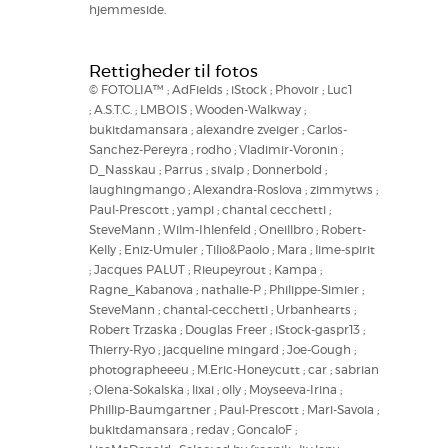
hjemmeside.
Rettigheder til fotos
© FOTOLIA™ ; AdFields ; iStock ; Phovoir ; Luc1
; A.S.T.C. ; LMBOIS ; Wooden-Walkway ;
bukitdamansara ; alexandre zveiger ; Carlos-
Sanchez-Pereyra ; rodho ; Vladimir-Voronin ;
D_Nasskau ; Parrus ; sivalp ; Donnerbold ;
laughingmango ; Alexandra-Roslova ; zimmytws ;
Paul-Prescott ; yampi ; chantal cecchetti ;
SteveMann ; Wilm-Ihlenfeld ; Oneillbro ; Robert-
Kelly ; Eniz-Umuler ; Tilio&Paolo ; Mara ; lime-spirit
; Jacques PALUT ; Rieupeyrout ; Kampa ;
Ragne_Kabanova ; nathalie-P ; Philippe-Simier ;
SteveMann ; chantal-cecchetti ; Urbanhearts ;
Robert Trzaska ; Douglas Freer ; iStock-gaspr13 ;
Thierry-Ryo ; jacqueline mingard ; Joe-Gough ;
photographeeeu ; M.Eric-Honeycutt ; car ; sabrian
; Olena-Sokalska ; lixai ; olly ; Moyseeva-Irina ;
Phillip-Baumgartner ; Paul-Prescott ; Mari-Savoia ;
bukitdamansara ; redav ; GoncaloF ;