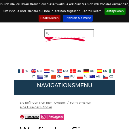
Durch die fort Ihren Besuch auf dieser Website erklären Sie sich mit Cookies verwenden,
um Inhalte und Dienste auf Ihre Interessen zugeschnitten zu liefern.
Akzeptieren
Deaktivieren
Erfahren Sie mehr
FR
GB
NL
NO
DK
DE
ES
IT
GR
CN
RU
PL
AU
CZ
NAVIGATIONSMENÜ
Sie befinden sich hier :
Owatrol
/
Form: erhalten
eine Liste der Händler
Pinterest