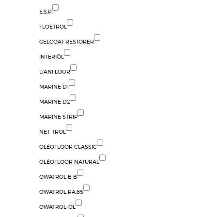
E.S.P.
FLOETROL
GELCOAT RESTORER
INTERIÖL
LIANFLOOR
MARINE D1
MARINE D2
MARINE STRIP
NET-TROL
OLÉOFLOOR CLASSIC
OLÉOFLOOR NATURAL
OWATROL E-B
OWATROL RA.85
OWATROL-ÖL