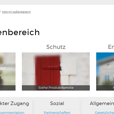
/
Holz im Außenbereich
enbereich
Schutz
E
Siehe Produktfamilie
ekter Zugang
Sozial
Allgemein
kummentation
Partnerschaften
Gesetzlich