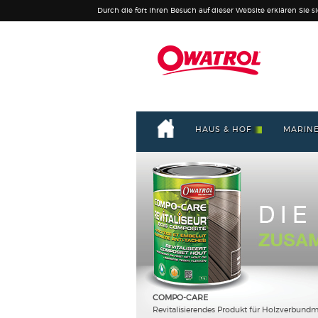
Durch die fort Ihren Besuch auf dieser Website erklären Sie s
HAUS & HOF
MARIN
COMPO-CARE
Revitalisierendes Produkt für Holzverbundma