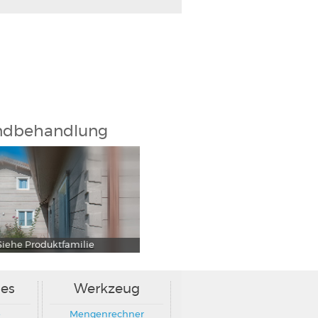
ndbehandlung
Siehe Produktfamilie
es
Werkzeug
e
Mengenrechner