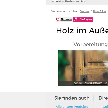
schützt außerdem vor Rost.
Sie befinden sich hier :
Owatrol
/
Haus & Hof
Pinterest
Holz im Auß
Vorbereitung
Siehe Produktfamilie
Sie finden auch
Dir
Alle unsere Produkte
Do