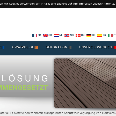
ich mit Cookies verwenden, um Inhalte und Dienste auf Ihre Interessen zugeschnitten zu l
FR
GB
NL
NO
DK
DE
ES
IT
E
OWATROL ÖL
DEKORATION
UNSERE LÖSUNGEN
terial. Es bietet einen tönbaren, transparenten Schutz zur Verjüngung von Holzverbu