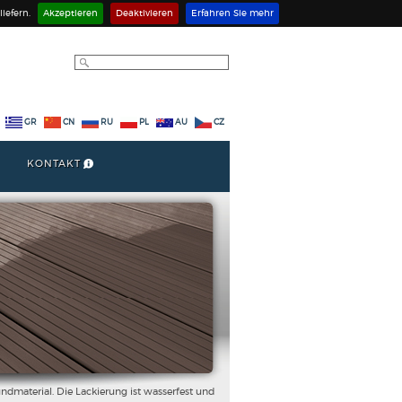
iefern.
Akzeptieren
Deaktivieren
Erfahren Sie mehr
GR
CN
RU
PL
AU
CZ
KONTAKT
ndmaterial. Die Lackierung ist wasserfest und