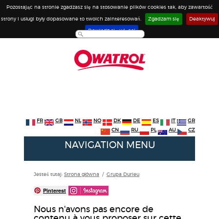
Pozostając na stronie zgadzasz się na stosowanie plików cookies tak, aby zawartość
strony i usługi były dopasowane to twoich zainteresowań.
Zgadzam się
Deaktywuj
Dowiedz się więcej
FR
GB
NL
NO
DK
DE
ES
IT
GR
CN
RU
PL
AU
CZ
NAVIGATION MENU
Jesteś tutaj:
Strona główna
/
Grupa Durieu
Pinterest
Nous n'avons pas encore de
contenu à vous proposer sur cette