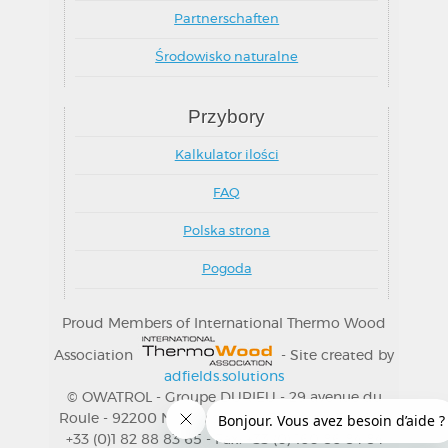
Partnerschaften
Środowisko naturalne
Przybory
Kalkulator ilości
FAQ
Polska strona
Pogoda
Proud Members of International Thermo Wood
Association
- Site created by
adfields.solutions
© OWATROL - Groupe DURIEU - 29 avenue du
Roule - 92200 Neuilly s/Seine (Francja) - Telefon:
+33 (0)1 82 88 83 65 - Fax: +33 (0) 160 86 84 84