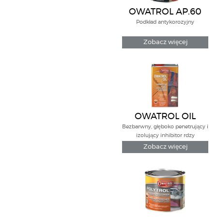
OWATROL AP.60
Podkład antykorozyjny
Zobacz więcej
OWATROL OIL
Bezbarwny, głęboko penetrujący i
izolujący inhibitor rdzy
Zobacz więcej