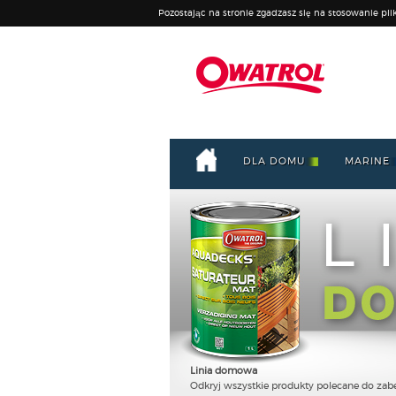
Pozostając na stronie zgadzasz się na stosowanie pli
DLA DOMU
MARINE
Linia domowa
Odkryj wszystkie produkty polecane do zabe