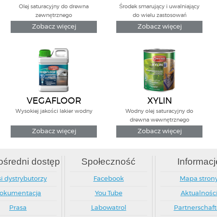
Olej saturacyjny do drewna
Środek smarujący i uwalniający
zewnętrznego
do wielu zastosowań
Zobacz więcej
Zobacz więcej
VEGAFLOOR
XYLIN
Wysokiej jakości lakier wodny
Wodny olej saturacyjny do
drewna wewnętrznego
Zobacz więcej
Zobacz więcej
średni dostęp
Społeczność
Informacj
i dystrybutorzy
Facebook
Mapa stron
okumentacja
You Tube
Aktualnośc
Prasa
Labowatrol
Partnerschaf