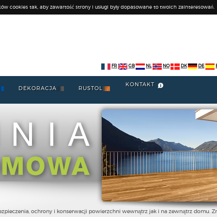
ków cookies tak, aby zawartość strony i usługi były dopasowane to twoich zainteresowań.
FR
GB
NL
NO
DK
DE
KONTAKT
DEKORACJA
RUSTOL
zpieczenia, ochrony i konserwacji powierzchni wewnątrz jak i na zewnątrz domu. Z