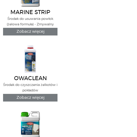
MARINE STRIP
Środek do usuwania powłok
(żelowa formuła) - Zmywalny
wodą
Zobacz więcej
OWACLEAN
Środek do czyszczenia żelkotów i
pokładów
Zobacz więcej