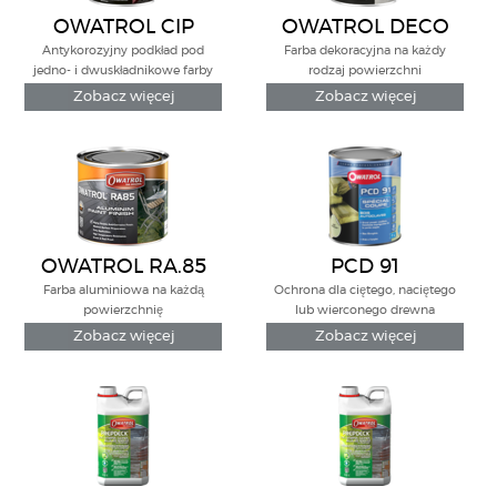
OWATROL CIP
OWATROL DECO
Antykorozyjny podkład pod
Farba dekoracyjna na każdy
jedno- i dwuskładnikowe farby
rodzaj powierzchni
Zobacz więcej
Zobacz więcej
OWATROL RA.85
PCD 91
Farba aluminiowa na każdą
Ochrona dla ciętego, naciętego
powierzchnię
lub wierconego drewna
impregnowanego ciśnieniowo.
Zobacz więcej
Zobacz więcej