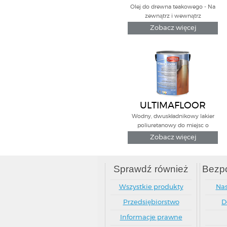
Olej do drewna teakowego - Na
zewnątrz i wewnątrz
Zobacz więcej
ULTIMAFLOOR
Wodny, dwuskładnikowy lakier
poliuretanowy do miejsc o
wzmożonym ruchu.
Zobacz więcej
Sprawdź również
Bezpo
Wszystkie produkty
Nas
Przedsiębiorstwo
D
Informacje prawne