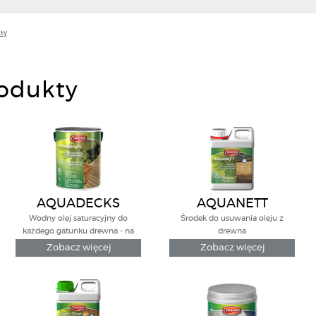
ty
rodukty
AQUADECKS
AQUANETT
Wodny olej saturacyjny do
Środek do usuwania oleju z
każdego gatunku drewna - na
drewna
zewnątrz/wewnątrz
Zobacz więcej
Zobacz więcej