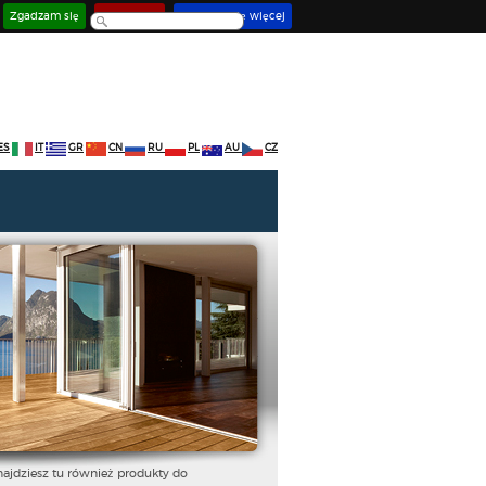
Zgadzam się
Deaktywuj
Dowiedz się więcej
ES
IT
GR
CN
RU
PL
AU
CZ
najdziesz tu również produkty do