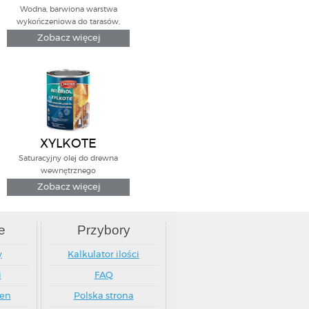
One"
Wodna, barwiona warstwa
wykończeniowa do tarasów,
doków, elewacji i wielu innych
Zobacz więcej
powierzchni
XYLKOTE
Saturacyjny olej do drewna
wewnętrznego
Zobacz więcej
e
Przybory
y
Kalkulator ilości
i
FAQ
ten
Polska strona