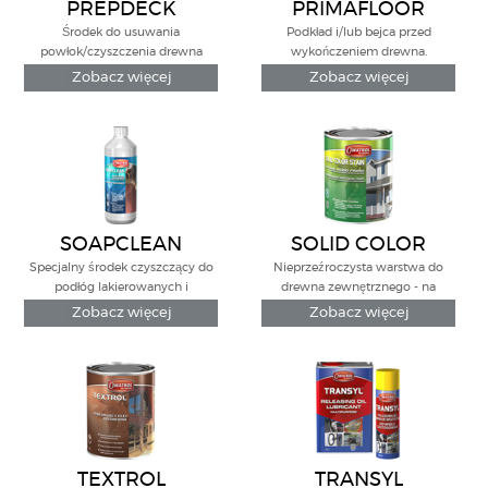
PREPDECK
PRIMAFLOOR
Środek do usuwania
Podkład i/lub bejca przed
powłok/czyszczenia drewna
wykończeniem drewna.
zewnętrznego
Zobacz więcej
Zobacz więcej
SOAPCLEAN
SOLID COLOR
STAIN
Specjalny środek czyszczący do
Nieprzeźroczysta warstwa do
podłóg lakierowanych i
drewna zewnętrznego - na
olejowanych.
powierzchnie pionowe i pozioe.
Zobacz więcej
Zobacz więcej
TEXTROL
TRANSYL