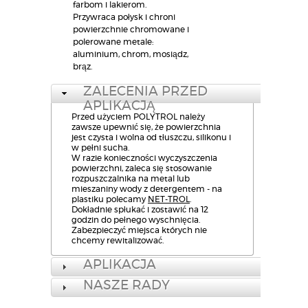
farbom i lakierom.
Przywraca połysk i chroni
powierzchnie chromowane i
polerowane metale:
aluminium, chrom, mosiądz,
brąz.
ZALECENIA PRZED
APLIKACJĄ
Przed użyciem POLYTROL należy
zawsze upewnić się, że powierzchnia
jest czysta i wolna od tłuszczu, silikonu i
w pełni sucha.
W razie konieczności wyczyszczenia
powierzchni, zaleca się stosowanie
rozpuszczalnika na metal lub
mieszaniny wody z detergentem - na
plastiku polecamy
NET-TROL
.
Dokładnie spłukać i zostawić na 12
godzin do pełnego wyschnięcia.
Zabezpieczyć miejsca których nie
chcemy rewitalizować.
APLIKACJA
NASZE RADY