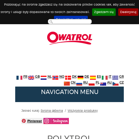
Pozostając na stronie zgadzasz się na stosowanie plików cookies tak, aby zawartość
strony i usługi były dopasowane to twoich zainteresowań.
Zgadzam się
Deaktywuj
Dowiedz się więcej
FR
GB
NL
NO
DK
DE
ES
IT
GR
CN
RU
PL
AU
CZ
NAVIGATION MENU
Jesteś tutaj:
Strona główna
/
Wszystkie produkty
Pinterest
POLYTROL