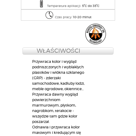
Temperatura aplikacji:
5°C do 35°C
Czas pracy:
10-20 minut​
WŁAŚCIWOŚCI
Przywraca kolor i wygląd
podniszczonych i wyblakłych
plastików i włókna szklanego
(GRP) - zderzaki
samochodowe, kadłuby łodzi,
meble ogrodowe, okiennice...
Przywraca dawny wygląd
powierzchniom
marmurowym, płytkom,
nagrobkom, terakocie -
wszędzie tam gdzie kolor
poszarzał.
Odnawia i przywraca kolor
matowym i kredującym się