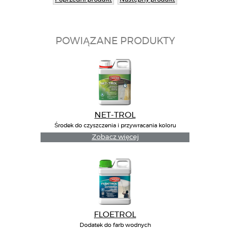
POWIĄZANE PRODUKTY
NET-TROL
Środek do czyszczenia i przywracania koloru
drewna
Zobacz więcej
FLOETROL
Dodatek do farb wodnych