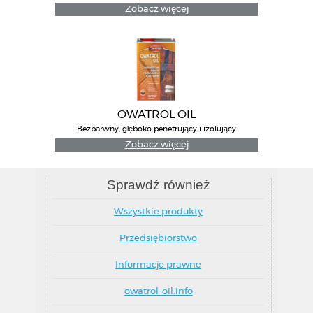
Zobacz więcej
OWATROL OIL
Bezbarwny, głęboko penetrujący i izolujący
inhibitor rdzy
Zobacz więcej
Sprawdź również
Wszystkie produkty
Przedsiębiorstwo
Informacje prawne
owatrol-oil.info