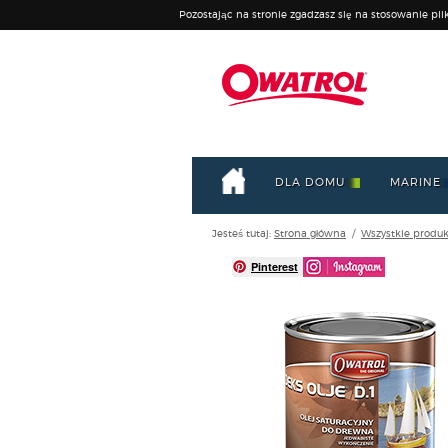
Pozostając na stronie zgadzasz się na stosowanie pli
DLA DOMU
MARINE
Jesteś tutaj:
Strona główna
/
Wszystkie produk
Pinterest