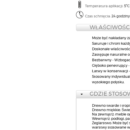
Temperatura aplikacji:
5°C
Czas schnięcia:
24 godziny
WŁAŚCIWOŚC
Może być nakładany z
Saturuje i chroni każd
Doskonałe właściwości
Zastępuje naturalne o
Bezbarwny - Wzbogac
Głęboko penetrujący - 
Łatwy w konserwacji - 
Stosowany indywidual
wysokiego połysku.
GDZIE STOSO
Drewno twarde i tropik
Drewno miękkie: Świer
Na zewnątrz: meble ogr
Wewnątrz: podłogi, pan
Żeglarstwo: Może być
warstwy stosowane w 