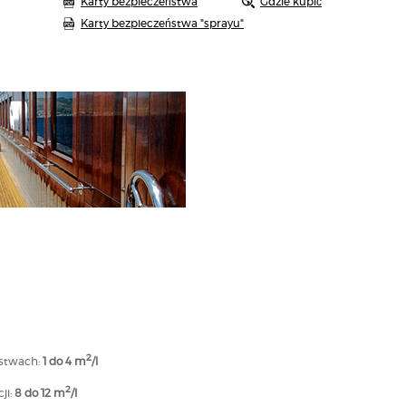
Karty bezpieczeństwa
Gdzie kupić
Karty bezpieczeństwa "sprayu"
2
rstwach:
1 do 4 m
/l
2
ji:
8 do 12 m
/l