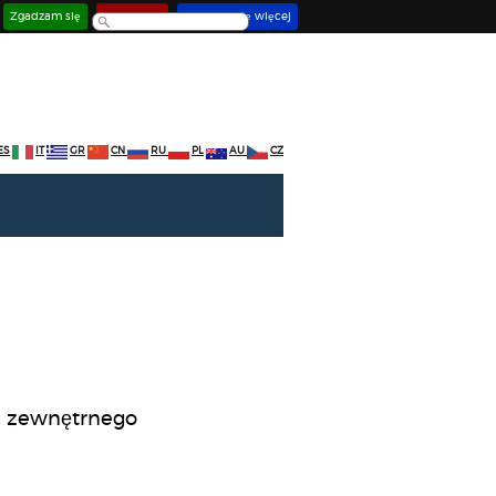
Zgadzam się
Deaktywuj
Dowiedz się więcej
ES
IT
GR
CN
RU
PL
AU
CZ
i zewnętrnego