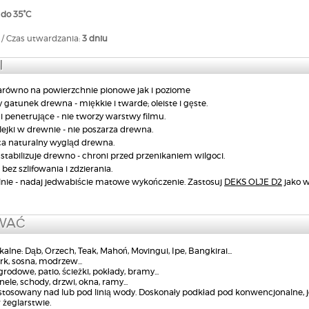
 do 35°C
/ Czas utwardzania:
3 dniu
I
arówno na powierzchnie pionowe jak i poziome
y gatunek drewna - miękkie i twarde; oleiste i gęste.
 penetrujące - nie tworzy warstwy filmu.
lejki w drewnie - nie poszarza drewna.
a naturalny wygląd drewna.
stabilizuje drewno - chroni przed przenikaniem wilgoci.
bez szlifowania i zdzierania.
nie - nadaj jedwabiście matowe wykończenie. Zastosuj
DEKS OLJE D2
jako w
WAĆ
alne: Dąb, Orzech, Teak, Mahoń, Movingui, Ipe, Bangkirai...
k, sosna, modrzew...
odowe, patio, ścieżki, pokłady, bramy...
ele, schody, drzwi, okna, ramy...
 stosowany nad lub pod linią wody. Doskonały podkład pod konwencjonalne,
żeglarstwie.