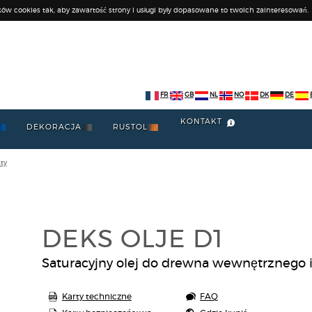
ków cookies tak, aby zawartość strony i usługi były dopasowane to twoich zainteresowań.
FR
GB
NL
NO
DK
DE
KONTAKT
DEKORACJA
RUSTOL
ty
DEKS OLJE D1
Saturacyjny olej do drewna wewnętrznego 
Karty techniczne
FAQ