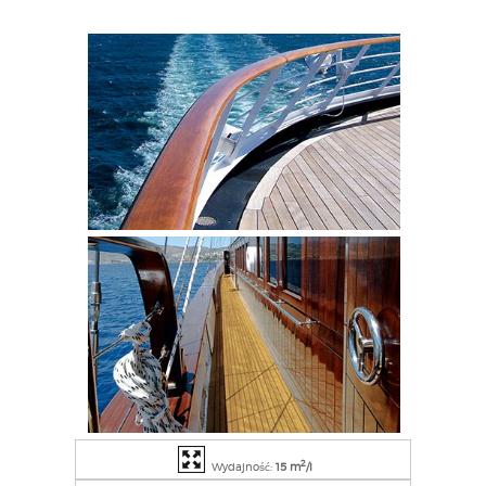
2
Wydajność:
15 m
/l