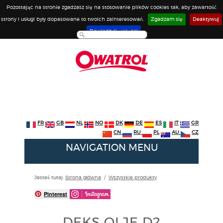
Pozostając na stronie zgadzasz się na stosowanie plików cookies tak, aby zawartość
strony i usługi były dopasowane to twoich zainteresowań.
Zgadzam się
Deaktywuj
Dowiedz się więcej
FR
GB
NL
NO
DK
DE
ES
IT
GR
CN
RU
PL
AU
CZ
NAVIGATION MENU
Jesteś tutaj:
Strona główna
/
Wszystkie produkty
Pinterest
DEKS OLJE D2