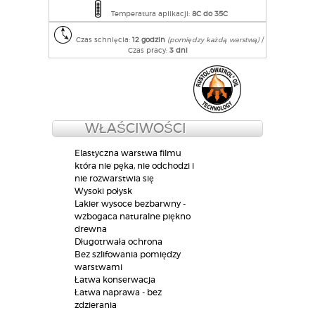
Temperatura aplikacji:
8C do 35C
Czas schnięcia:
12 godzin
(pomiędzy każdą warstwą)
/
Czas pracy:
3 dni
WŁAŚCIWOŚCI
Elastyczna warstwa filmu
która nie pęka, nie odchodzi i
nie rozwarstwia się
Wysoki połysk
Lakier wysoce bezbarwny -
wzbogaca naturalne piękno
drewna
Długotrwała ochrona
Bez szlifowania pomiędzy
warstwami
Łatwa konserwacja
Łatwa naprawa - bez
zdzierania