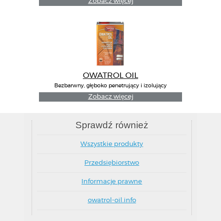
Zobacz więcej
OWATROL OIL
Bezbarwny, głęboko penetrujący i izolujący
inhibitor rdzy
Zobacz więcej
Sprawdź również
Wszystkie produkty
Przedsiębiorstwo
Informacje prawne
owatrol-oil.info