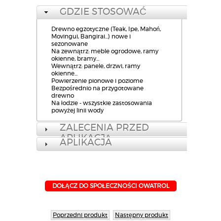
GDZIE STOSOWAĆ
Drewno egzotyczne (Teak, Ipe, Mahoń,
Movingui, Bangirai...) nowe i
sezonowane
Na zewnątrz: meble ogrodowe, ramy
okienne, bramy...
Wewnątrz: panele, drzwi, ramy
okienne...
Powierzenie pionowe i poziome
Bezpośrednio na przygotowane
drewno
Na łodzie - wszystkie zastosowania
powyżej linii wody
ZALECENIA PRZED
APLIKACJĄ
APLIKACJA
DOŁĄCZ DO SPOŁECZNOŚCI OWATROL
Poprzedni produkt
Następny produkt