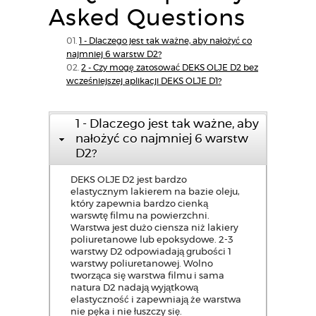
Asked Questions
1 - Dlaczego jest tak ważne, aby nałożyć co
najmniej 6 warstw D2?
2 - Czy mogę zatosować DEKS OLJE D2 bez
wcześniejszej aplikacji DEKS OLJE D1?
1 - Dlaczego jest tak ważne, aby
nałożyć co najmniej 6 warstw
D2?
DEKS OLJE D2 jest bardzo
elastycznym lakierem na bazie oleju,
który zapewnia bardzo cienką
warswtę filmu na powierzchni.
Warstwa jest dużo ciensza niż lakiery
poliuretanowe lub epoksydowe. 2-3
warstwy D2 odpowiadają grubości 1
warstwy poliuretanowej. Wolno
tworząca się warstwa filmu i sama
natura D2 nadają wyjątkową
elastyczność i zapewniają że warstwa
nie pęka i nie łuszczy się.