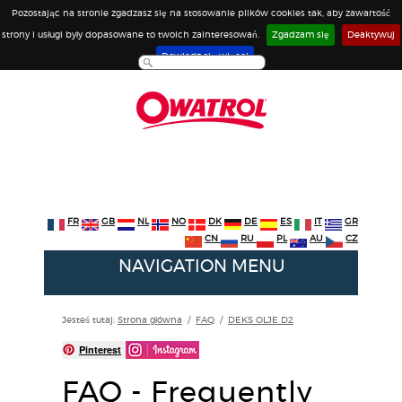
Pozostając na stronie zgadzasz się na stosowanie plików cookies tak, aby zawartość
strony i usługi były dopasowane to twoich zainteresowań.
Zgadzam się
Deaktywuj
Dowiedz się więcej
FR
GB
NL
NO
DK
DE
ES
IT
GR
CN
RU
PL
AU
CZ
NAVIGATION MENU
Jesteś tutaj:
Strona główna
/
FAQ
/
DEKS OLJE D2
Pinterest
FAQ - Frequently