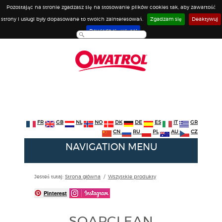
Pozostając na stronie zgadzasz się na stosowanie plików cookies tak, aby zawartość
strony i usługi były dopasowane to twoich zainteresowań.
Zgadzam się
Deaktywuj
Dowiedz się więcej
FR
GB
NL
NO
DK
DE
ES
IT
GR
CN
RU
PL
AU
CZ
NAVIGATION MENU
Jesteś tutaj:
Strona główna
/
Wszystkie produkty
Pinterest
SOAPCLEAN