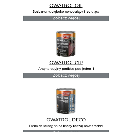
POWIĄZANE PRODUKTY
OWATROL OIL
Bezbarwny, głęboko penetrujący i izolujący
inhibitor rdzy
Zobacz więcej
OWATROL CIP
Antykorozyjny podkład pod jedno- i
dwuskładnikowe farby
Zobacz więcej