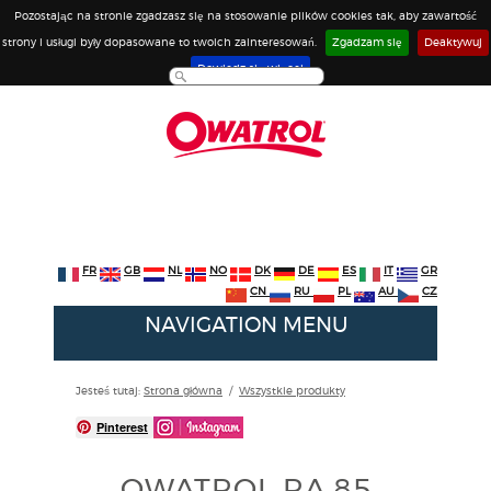
Pozostając na stronie zgadzasz się na stosowanie plików cookies tak, aby zawartość
strony i usługi były dopasowane to twoich zainteresowań.
Zgadzam się
Deaktywuj
Dowiedz się więcej
FR
GB
NL
NO
DK
DE
ES
IT
GR
CN
RU
PL
AU
CZ
NAVIGATION MENU
Jesteś tutaj:
Strona główna
/
Wszystkie produkty
Pinterest
OWATROL RA.85