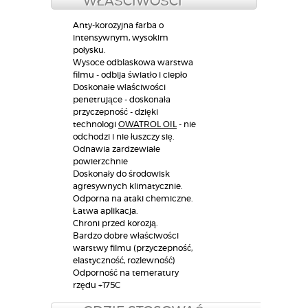
Temperatura aplikacji: +5°C do +35°C
Czas schnięcia:
24 do 48 godin
/ Czas do kolejnej
warstwy:
24 do 48 godzin​
WŁAŚCIWOŚCI
Anty-korozyjna farba o
intensywnym, wysokim
połysku.
Wysoce odblaskowa warstwa
filmu - odbija światło i ciepło
Doskonałe właściwości
penetrujące - doskonała
przyczepność - dzięki
technologi
OWATROL OIL
- nie
odchodzi i nie łuszczy się.
Odnawia zardzewiałe
powierzchnie
Doskonały do środowisk
agresywnych klimatycznie.