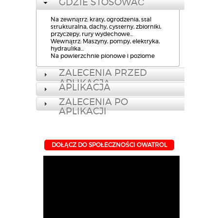
Odporna na ataki chemiczne.
Łatwa aplikacja.
Chroni przed korozją.
Bardzo dobre właściwości
warstwy filmu (przyczepność,
elastyczność, rozlewność)
Odporność na temeratury
rzędu +175C
GDZIE STOSOWAĆ
Na zewnątrz: kraty, ogrodzenia, stal
strukturalna, dachy, cysterny, zbiorniki,
przyczepy, rury wydechowe...
Wewnątrz: Maszyny, pompy, elektryka,
hydraulika...
Na powierzchnie pionowe i poziome
ZALECENIA PRZED
APLIKACJĄ
APLIKACJA
ZALECENIA PO
APLIKACJI