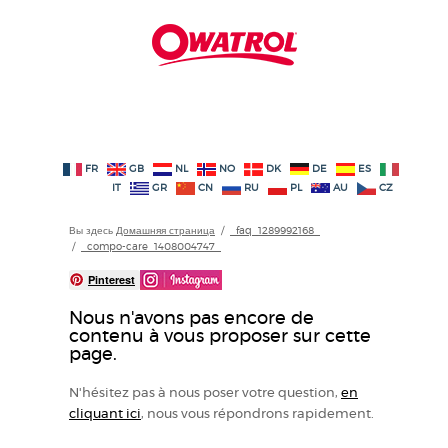
FR
GB
NL
NO
DK
DE
ES
IT
GR
CN
RU
PL
AU
CZ
Вы здесь
Домашняя страница
/
_faq_1289992168_
/
_compo-care_1408004747_
Pinterest
Nous n'avons pas encore de
contenu à vous proposer sur cette
page.
N'hésitez pas à nous poser votre question,
en
cliquant ici
, nous vous répondrons rapidement.