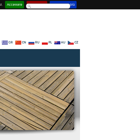
i.
Accettare
Disattivare
Saperne di più
GR
CN
RU
PL
AU
CZ