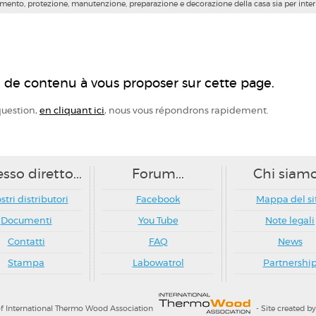
ttamento, protezione,
manutenzione, preparazione e decorazione della casa sia per intern
 de contenu à vous proposer sur cette page.
question,
en cliquant ici
, nous vous répondrons rapidement.
sso diretto...
Forum...
Chi siamo.
ostri distributori
Facebook
Mappa del si
Documenti
You Tube
Note legali
Contatti
FAQ
News
Stampa
Labowatrol
Partnershi
 International Thermo Wood Association
- Site created b