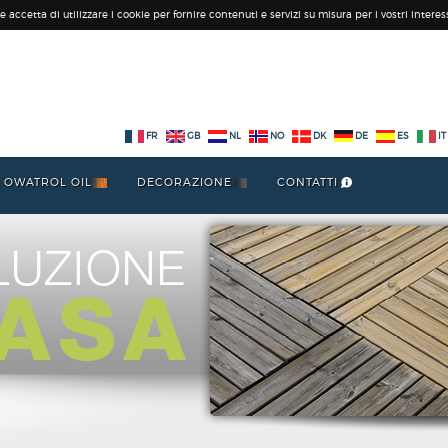
 accetta di utilizzare i cookie per fornire contenuti e servizi su misura per i vostri interess
FR
GB
NL
NO
DK
DE
ES
IT
OWATROL OIL
DECORAZIONE
CONTATTI