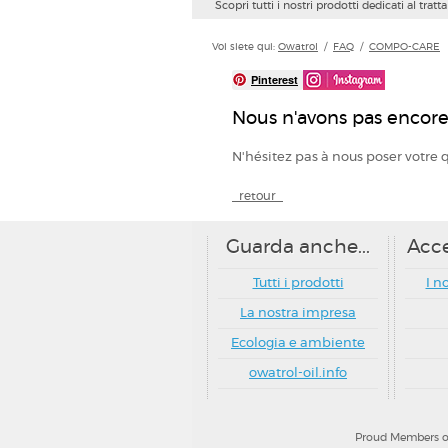
Scopri tutti i nostri prodotti dedicati al tra
Voi siete qui:
Owatrol
/
FAQ
/
COMPO-CARE
Pinterest
Nous n'avons pas encore
N'hésitez pas à nous poser votre 
_retour_
Guarda anche...
Acce
Tutti i prodotti
I n
La nostra impresa
Ecologia e ambiente
owatrol-oil.info
Proud Members of