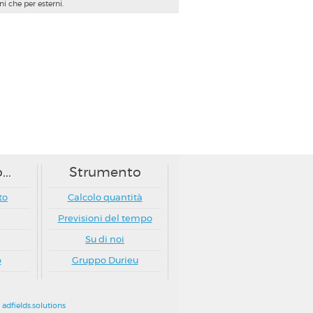
i che per esterni.
..
Strumento
to
Calcolo quantità
Previsioni del tempo
Su di noi
p
Gruppo Durieu
y
adfields.solutions