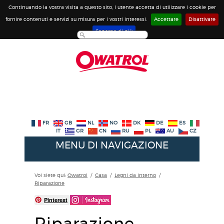
Continuando la vostra visita a questo sito, l utente accetta di utilizzare i cookie per
fornire contenuti e servizi su misura per i vostri interessi.
Accettare
Disattivare
Saperne di più
FR
GB
NL
NO
DK
DE
ES
IT
GR
CN
RU
PL
AU
CZ
MENU DI NAVIGAZIONE
Voi siete qui:
Owatrol
/
Casa
/
Legni da interno
/
Riparazione
Pinterest