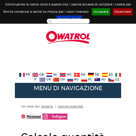
Continuando la vostra visita a questo sito, l utente accetta di utilizzare i cookie per
fornire contenuti e servizi su misura per i vostri interessi.
Accettare
Disattivare
Saperne di più
FR
GB
NL
NO
DK
DE
ES
IT
GR
CN
RU
PL
AU
CZ
MENU DI NAVIGAZIONE
Voi siete qui:
Owatrol
/
Calcolo quantità
Pinterest