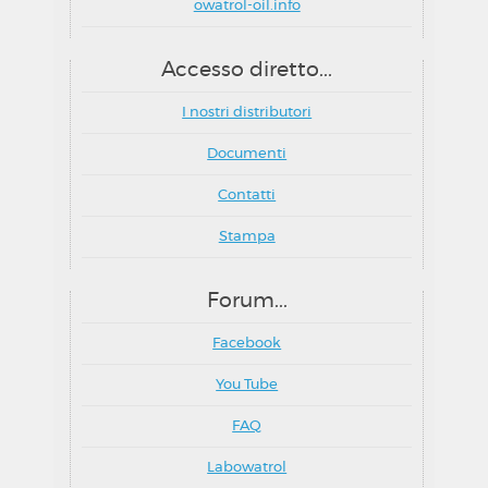
owatrol-oil.info
Accesso diretto...
I nostri distributori
Documenti
Contatti
Stampa
Forum...
Facebook
You Tube
FAQ
Labowatrol