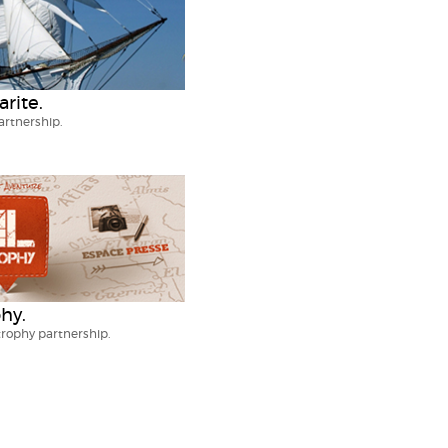
rite.
partnership.
hy.
L trophy partnership.