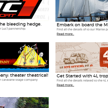
 the bleeding hedge.
Embark on board the Ma
ur Luc1 partnership.
Find all the details of to our Marite 
Read more...
ny: theater theatrical!
Get Started with 4L trop
 our caravane stage company
Find all the details related to the 4
Read more...