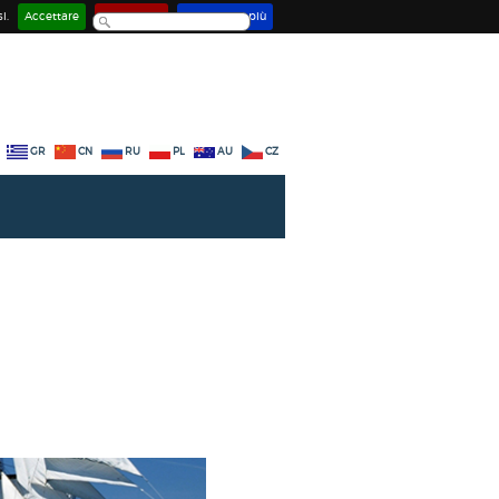
i.
Accettare
Disattivare
Saperne di più
GR
CN
RU
PL
AU
CZ