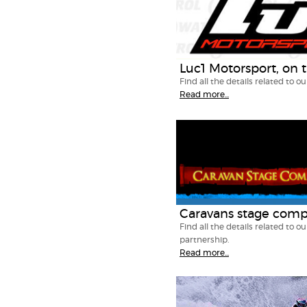
Luc1 Motorsport, on
Find all the details related to o
Read more...
Caravans stage compa
Find all the details related to
partnership.
Read more...