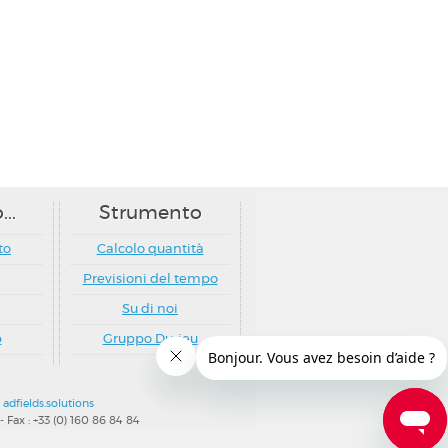
..
Strumento
to
Calcolo quantità
Previsioni del tempo
Su di noi
p
Gruppo Durieu
y
adfields.solutions
 Fax : +33 (0) 160 86 84 84