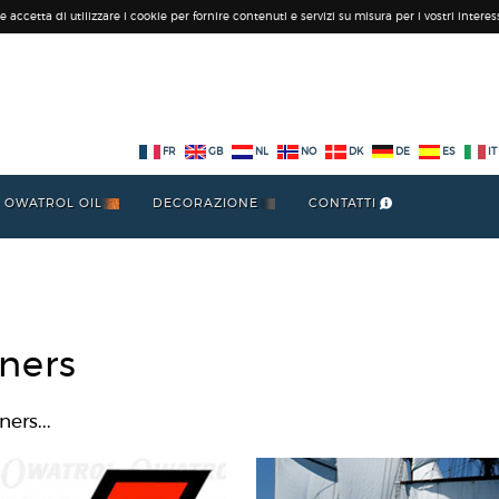
 accetta di utilizzare i cookie per fornire contenuti e servizi su misura per i vostri interess
FR
GB
NL
NO
DK
DE
ES
IT
OWATROL OIL
DECORAZIONE
CONTATTI
tners
ners...