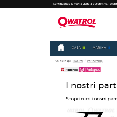
Continuando la vostra visita a questo sito, l utente
CASA
MARINA
Voi siete qui:
Owatrol
/
Partnership
Pinterest
I nostri par
Scopri tutti i nostri part