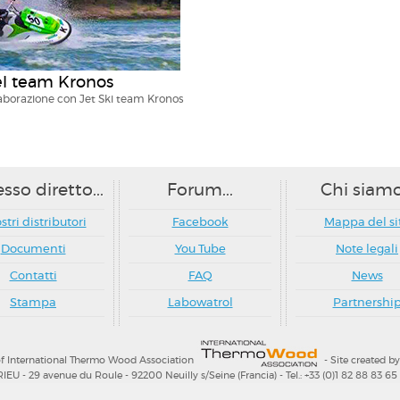
el team Kronos
llaborazione con Jet Ski team Kronos
sso diretto...
Forum...
Chi siamo.
ostri distributori
Facebook
Mappa del si
Documenti
You Tube
Note legali
Contatti
FAQ
News
Stampa
Labowatrol
Partnershi
 International Thermo Wood Association
- Site created b
- 29 avenue du Roule - 92200 Neuilly s/Seine (Francia) - Tel.: +33 (0)1 82 88 83 65 -