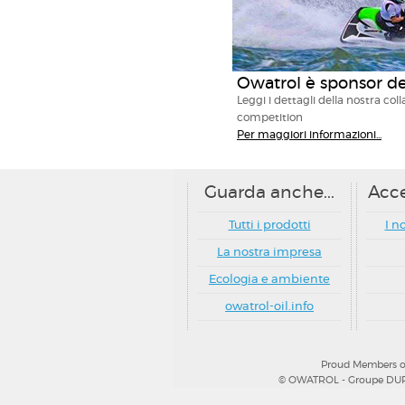
Owatrol è sponsor d
Leggi i dettagli della nostra co
competition
Per maggiori informazioni...
Guarda anche...
Acce
Tutti i prodotti
I n
La nostra impresa
Ecologia e ambiente
owatrol-oil.info
Proud Members of
© OWATROL - Groupe DURIEU 