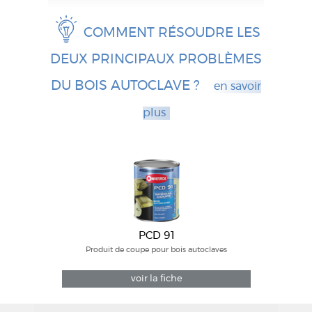
中国
Polski
COMMENT RÉSOUDRE LES
Australia
DEUX PRINCIPAUX PROBLÈMES
česká republika
Россия
DU BOIS AUTOCLAVE ?
en savoir
plus
PCD 91
Produit de coupe pour bois autoclaves
voir la fiche