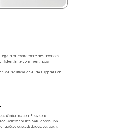
Australia
česká republika
Россия
à l'égard du traitement des données
 confidentialité comment nous
on, de rectification et de suppression
L
 d'information. Elles sont
ractuellement liés. Sauf opposition
enquêtes et statistiques. Les outils