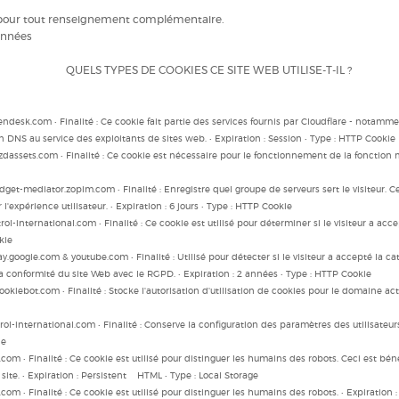
n pour tout renseignement complémentaire.
onnées
QUELS TYPES DE COOKIES CE SITE WEB UTILISE-T-IL ?
zendesk.com • Finalité : Ce cookie fait partie des services fournis par Cloudflare - notammen
 DNS au service des exploitants de sites web. • Expiration : Session • Type : HTTP Cookie
c.zdassets.com • Finalité : Ce cookie est nécessaire pour le fonctionnement de la fonction m
et-mediator.zopim.com • Finalité : Enregistre quel groupe de serveurs sert le visiteur. Ce
l'expérience utilisateur. • Expiration : 6 jours • Type : HTTP Cookie
rol-international.com • Finalité : Ce cookie est utilisé pour déterminer si le visiteur a a
kie
ay.google.com & youtube.com • Finalité : Utilisé pour détecter si le visiteur a accepté la 
a conformité du site Web avec le RGPD. • Expiration : 2 années • Type : HTTP Cookie
okiebot.com • Finalité : Stocke l'autorisation d'utilisation de cookies pour le domaine actue
ol-international.com • Finalité : Conserve la configuration des paramètres des utilisateu
ie
.com • Finalité : Ce cookie est utilisé pour distinguer les humains des robots. Ceci est bé
r site. • Expiration : Persistent HTML • Type : Local Storage
.com • Finalité : Ce cookie est utilisé pour distinguer les humains des robots. • Expiratio