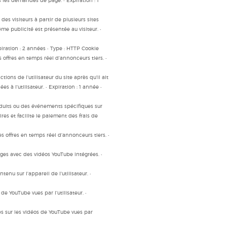
s les demandes de page. • Expiration : 1
s visiteurs à partir de plusieurs sites
e publicité est présentée au visiteur. •
piration : 2 années • Type : HTTP Cookie
s offres en temps réel d'annonceurs tiers. •
tions de l'utilisateur du site après qu'il ait
 à l'utilisateur. • Expiration : 1 année •
roduits ou des événements spécifiques sur
ires et facilite le paiement des frais de
es offres en temps réel d'annonceurs tiers. •
ages avec des vidéos YouTube intégrées. •
tenu sur l'appareil de l'utilisateur. •
de YouTube vues par l'utilisateur. •
ues sur les vidéos de YouTube vues par