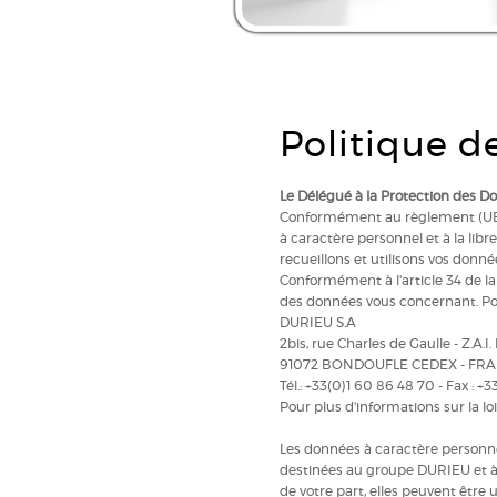
Vous êtes ici :
Owatrol Pro
/
Charte de donnée
Politique de
Le Délégué à la Protection des D
Conformément au règlement (UE) 2
à caractère personnel et à la lib
recueillons et utilisons vos donné
Conformément à l'article 34 de la 
des données vous concernant. Pour
DURIEU S.A
2bis, rue Charles de Gaulle - Z.A.I.
91072 BONDOUFLE CEDEX - FR
Tél.: +33(0)1 60 86 48 70 - Fax : +
Pour plus d'informations sur la lo
Les données à caractère personn
destinées au groupe DURIEU et à s
de votre part, elles peuvent être 