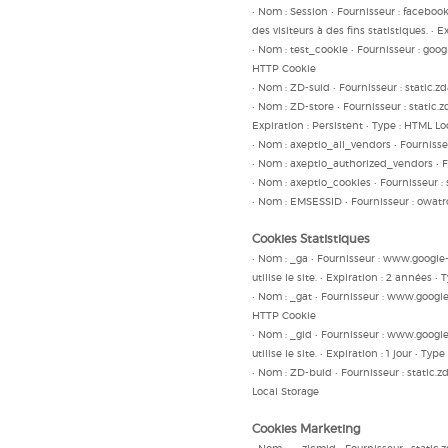
• Nom : Session • Fournisseur : faceboo
des visiteurs à des fins statistiques. • 
• Nom : test_cookie • Fournisseur : google
HTTP Cookie
• Nom : ZD-suid • Fournisseur : static.zd
• Nom : ZD-store • Fournisseur : static.z
Expiration : Persistent • Type : HTML L
• Nom : axeptio_all_vendors • Fournisseur
• Nom : axeptio_authorized_vendors • Fou
• Nom : axeptio_cookies • Fournisseur : s
• Nom : EMSESSID • Fournisseur : owatrol
Cookies Statistiques
• Nom : _ga • Fournisseur : www.google-a
utilise le site. • Expiration : 2 années 
• Nom : _gat • Fournisseur : www.google-
HTTP Cookie
• Nom : _gid • Fournisseur : www.google-
utilise le site. • Expiration : 1 jour • Ty
• Nom : ZD-buid • Fournisseur : static.zd
Local Storage
Cookies Marketing