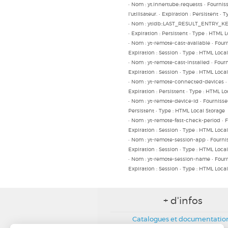
• Nom : yt.innertube::requests • Fourni
l'utilisateur. • Expiration : Persistent •
• Nom : ytidb::LAST_RESULT_ENTRY_KEY •
• Expiration : Persistent • Type : HTML 
• Nom : yt-remote-cast-available • Fourn
Expiration : Session • Type : HTML Loca
• Nom : yt-remote-cast-installed • Fourn
Expiration : Session • Type : HTML Loca
• Nom : yt-remote-connected-devices • F
Expiration : Persistent • Type : HTML L
• Nom : yt-remote-device-id • Fournisseu
Persistent • Type : HTML Local Storage
• Nom : yt-remote-fast-check-period • F
Expiration : Session • Type : HTML Loca
• Nom : yt-remote-session-app • Fournis
Expiration : Session • Type : HTML Loca
• Nom : yt-remote-session-name • Fourni
Expiration : Session • Type : HTML Loca
+ d'infos
Catalogues et documentatio