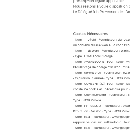
prescription légale applicable.
Nous restons à votre dispositio
Le Délégué à la Protection des D
Cookies Nécessaires
• Nom : __cfruid • Fournisseur : durieu.
du contenu du site web et la connexion
• Nom : __zlcstore • Fournisseur : stati
• Type : HTML Local Storage
• Nom : AWSALBCORS • Fournisseur : widg
l'équilibrage de charge afin d'optimiser 
• Nom : cb-enabled • Fournisseur : owat
• Expiration : 1 année • Type : HTTP Coo
• Nom : CONSENT [x2] • Fournisseur : pl
cookie. Ce cookie est nécessaire pour l
• Nom : CookieConsent • Fournisseur : co
Type : HTTP Cookie
• Nom : PHPSESSID • Fournisseur : owatr
Expiration : Session • Type : HTTP Cook
• Nom : rc::a • Fournisseur : www.google
rapports valides sur l'utilisation du leu
• Nom : rc::c • Fournisseur : www.google