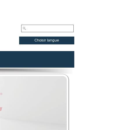
Choisir langue
Français
English
Nederlands
Norsk
Dansk
Deutsch
Español
Italiano
ελληνικά
中国
Polski