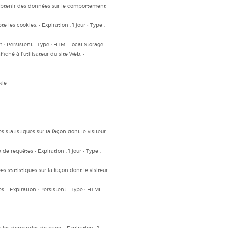
 d'obtenir des données sur le comportement
e les cookies. • Expiration : 1 jour • Type :
ion : Persistent • Type : HTML Local Storage
fiché à l'utilisateur du site Web. •
kie
 statistiques sur la façon dont le visiteur
e requêtes • Expiration : 1 jour • Type :
s statistiques sur la façon dont le visiteur
es. • Expiration : Persistent • Type : HTML