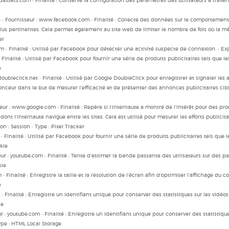
zdassets.com • Finalité : Conserve la configuration des paramètres des utilisateurs à traver
Fournisseur : www.facebook.com • Finalité : Collecte des données sur le comportement de
lus pertinentes. Cela permet également au site web de limiter le nombre de fois où la mêm
er
om • Finalité : Utilisé par Facebook pour détecter une activité suspecte de connexion. • Ex
• Finalité : Utilisé par Facebook pour fournir une série de produits publicitaires tels que le
e
oubleclick.net • Finalité : Utilisé par Google DoubleClick pour enregistrer et signaler les ac
ceur dans le but de mesurer l'efficacité et de présenter des annonces publicitaires ciblées
seur : www.google.com • Finalité : Repère si l'internaute a montré de l'intérêt pour des p
dont l'internaute navigue entre les sites. Cela est utilisé pour mesurer les efforts publicita
on : Session • Type : Pixel Tracker
• Finalité : Utilisé par Facebook pour fournir une série de produits publicitaires tels que l
kie
r : youtube.com • Finalité : Tente d'estimer la bande passante des utilisateurs sur des p
kie
 Finalité : Enregistre la taille et la résolution de l'écran afin d'optimiser l'affichage du con
e
• Finalité : Enregistre un identifiant unique pour conserver des statistiques sur les vidéos 
ie
ur : youtube.com • Finalité : Enregistre un identifiant unique pour conserver des statistiq
 Type : HTML Local Storage