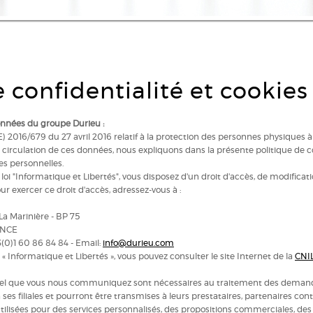
s personnelles
 confidentialité et cookies
onnées du groupe Durieu :
016/679 du 27 avril 2016 relatif à la protection des personnes physiques 
re circulation de ces données, nous expliquons dans la présente politique de
es personnelles.
loi "Informatique et Libertés", vous disposez d'un droit d'accès, de modificati
 exercer ce droit d'accès, adressez-vous à :
 La Marinière - BP 75
ANCE
33(0)1 60 86 84 84 - Email:
info@durieu.com
i « Informatique et Libertés », vous pouvez consulter le site Internet de la
CNI
el que vous nous communiquez sont nécessaires au traitement des demandes
es filiales et pourront être transmises à leurs prestataires, partenaires cont
utilisées pour des services personnalisés, des propositions commerciales, des 