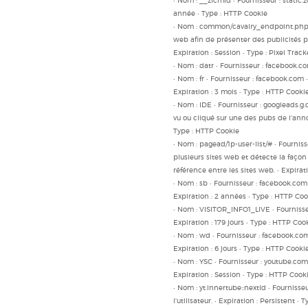
• Nom : __zlcmid • Fournisseur : static.
année • Type : HTTP Cookie
• Nom : common/cavalry_endpoint.php • 
web afin de présenter des publicités p
Expiration : Session • Type : Pixel Track
• Nom : datr • Fournisseur : facebook.c
• Nom : fr • Fournisseur : facebook.com 
Expiration : 3 mois • Type : HTTP Cooki
• Nom : IDE • Fournisseur : googleads.g.d
vu ou cliqué sur une des pubs de l'annon
Type : HTTP Cookie
• Nom : pagead/1p-user-list/# • Fournis
plusieurs sites web et détecte la façon 
référence entre les sites web. • Expirati
• Nom : sb • Fournisseur : facebook.com 
Expiration : 2 années • Type : HTTP Coo
• Nom : VISITOR_INFO1_LIVE • Fournisseu
Expiration : 179 jours • Type : HTTP Coo
• Nom : wd • Fournisseur : facebook.com •
Expiration : 6 jours • Type : HTTP Cooki
• Nom : YSC • Fournisseur : youtube.com 
Expiration : Session • Type : HTTP Cook
• Nom : yt.innertube::nextId • Fournisse
l'utilisateur. • Expiration : Persistent •