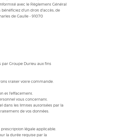
 conformité avec le Règlement Général
bénéficiez d'un droit d'accès, de
harles de Gaulle - 91070
s par Groupe Durieu aux fins
rrons traiter votre commande.
on et l’effacement.
personnel vous concernant.
 dans les limites autorisées par la
u traitement de vos données.
rescription légale applicable.
our la durée requise par la