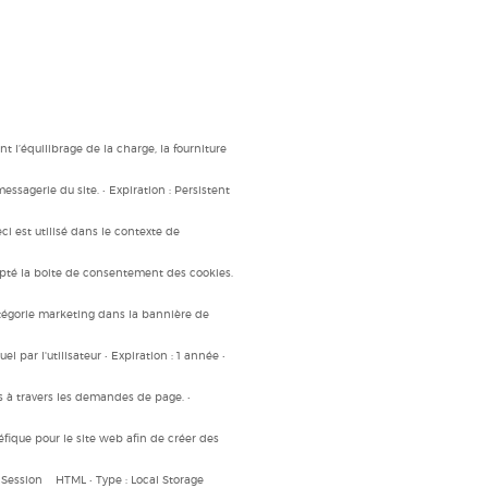
t l’équilibrage de la charge, la fourniture
essagerie du site. • Expiration : Persistent
ci est utilisé dans le contexte de
ccepté la boite de consentement des cookies.
catégorie marketing dans la bannière de
l par l'utilisateur • Expiration : 1 année •
rs à travers les demandes de page. •
néfique pour le site web afin de créer des
n : Session HTML • Type : Local Storage