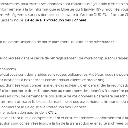
 prestataires pour traités ses données sont maintenus à jour afin d’être en
formément à la loi Informatique et Libertés du 6 janvier 1978 modifiée, vous 
r motifs légitimes sur ces données en écrivant à : Groupe DURIEU – 2bis rue C
ntactant notre
Délégué à la Protection des Données
.
voir de communication de notre part, merci de cliquer
se désabonner
l collectées dans le cadre de l'enregistrement de votre compte sont traitée
ional.com)
l qui vous sont demandées sont toutes obligatoires. A défaut, nous ne pou
t destinées à nos services commerciaux, clients et marketing
aux données vous concernant et le cas échéant, d'en demander la rectificati
té d’exercer votre droit d’opposition au traitement des données à caractère 
es en droit de demander la portabilité de vos données à caractère personnel
ramment utilisé et lisible par la machine et pouvez solliciter la limitation d
n contactant le Délégué à la Protection des Données.
 une réclamation auprès de la
CNIL
.
rvées tant que le compte est actif et ensuite archivées conformément à la p
ction sont conservées jusqu'à la fin de la transaction et ensuite archivées p