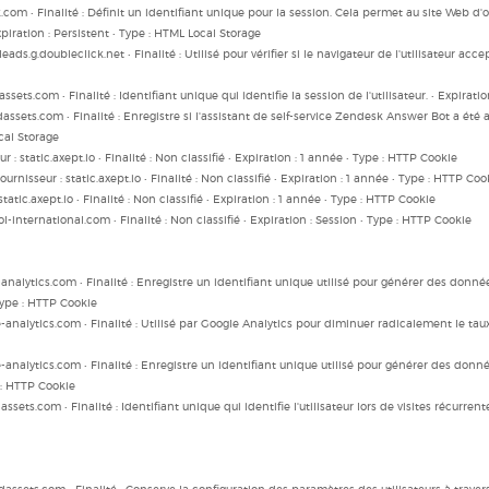
k.com • Finalité : Définit un identifiant unique pour la session. Cela permet au site Web
Expiration : Persistent • Type : HTML Local Storage
ads.g.doubleclick.net • Finalité : Utilisé pour vérifier si le navigateur de l'utilisateur accept
assets.com • Finalité : Identifiant unique qui identifie la session de l'utilisateur. • Expirat
dassets.com • Finalité : Enregistre si l'assistant de self-service Zendesk Answer Bot a été af
ocal Storage
 : static.axept.io • Finalité : Non classifié • Expiration : 1 année • Type : HTTP Cookie
rnisseur : static.axept.io • Finalité : Non classifié • Expiration : 1 année • Type : HTTP Coo
tatic.axept.io • Finalité : Non classifié • Expiration : 1 année • Type : HTTP Cookie
-international.com • Finalité : Non classifié • Expiration : Session • Type : HTTP Cookie
nalytics.com • Finalité : Enregistre un identifiant unique utilisé pour générer des données
• Type : HTTP Cookie
analytics.com • Finalité : Utilisé par Google Analytics pour diminuer radicalement le taux d
analytics.com • Finalité : Enregistre un identifiant unique utilisé pour générer des donnée
pe : HTTP Cookie
assets.com • Finalité : Identifiant unique qui identifie l'utilisateur lors de visites récurrent