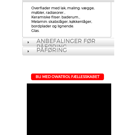
Overflader med lak, maling: vægge,
møbler, radiatorer...
Keramiske fliser: baderum...
Melamin: skabslåger, køkkenlåger,
bordplader og lignende.
Glas.
ANBEFALINGER FØR
PÅFØRING
PÅFØRING
BLI MED OWATROL FÆLLESSKABET