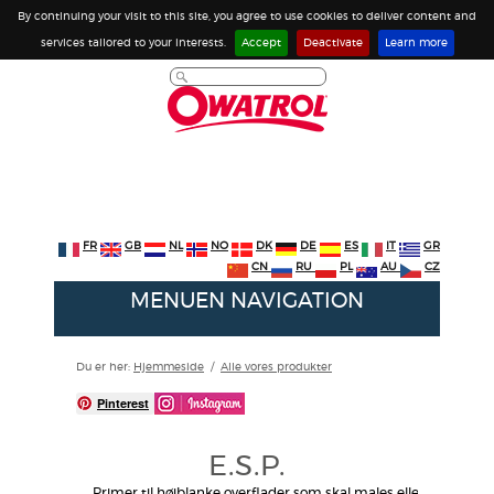
By continuing your visit to this site, you agree to use cookies to deliver content and
services tailored to your interests.
Accept
Deactivate
Learn more
FR
GB
NL
NO
DK
DE
ES
IT
GR
CN
RU
PL
AU
CZ
MENUEN NAVIGATION
Du er her:
Hjemmeside
/
Alle vores produkter
Pinterest
E.S.P.
Primer til højblanke overflader som skal males eller