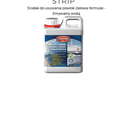
STRIP
Środek do usuwania powłok (żelowa formuła) -
Zmywalny wodą