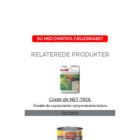
BLI MED OWATROL FÆLLESSKABET
RELATEREDE PRODUKTER
Copie de NET-TROL
Środek do czyszczenia i przywracania koloru
drewna
Se mere