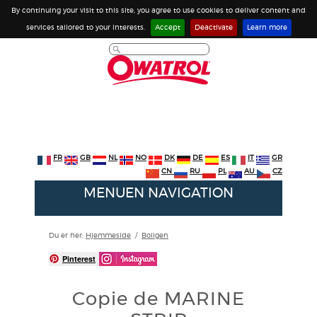
By continuing your visit to this site, you agree to use cookies to deliver content and
services tailored to your interests.
Accept
Deactivate
Learn more
FR
GB
NL
NO
DK
DE
ES
IT
GR
CN
RU
PL
AU
CZ
MENUEN NAVIGATION
Du er her:
Hjemmeside
/
Boligen
Pinterest
Copie de MARINE