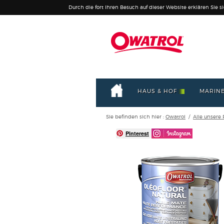
Durch die fort Ihren Besuch auf dieser Website erklären Sie s
HAUS & HOF
MARIN
Sie befinden sich hier :
Owatrol
/
Alle unsere
Pinterest