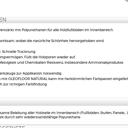
EN
verstärkt mit Polyurethanen für alle Holzfußböden im Innenbereich.
nwirksam, wobei die natürliche Schönheit hervorgehoben wird.
. Schnelle Trocknung.
ngvermögen. Füllt die Holzporen wieder auf.
festigkeit und Chemikalien Resistenz, insbesondere Ammoniakprodukte.
rkzeuge zur Applikation notwendig.
ch mit OLEOFLOOR NATURAL kann mit herkömmlichen Farbpasten eingefärb
h zur richtigen Farbfindung.
same Belebung aller Holzteile im Innenbereich (Fußböden, Stufen, Panele,.. 
eit durch sehr wiederstandsfähige Poyurethane