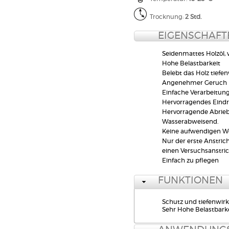
Trocknung:
2 Std.
EIGENSCHAFT
Seidenmattes Holzöl, 
Hohe Belastbarkeit
Belebt das Holz tiefe
Angenehmer Geruch
Einfache Verarbeitung
Hervorragendes Eindri
Hervorragende Abrieb
Wasserabweisend.
Keine aufwendigen We
Nur der erste Anstri
einen Versuchsanstric
Einfach zu pflegen
FUNKTIONEN
Schutz und tiefenwirk
Sehr Hohe Belastbark