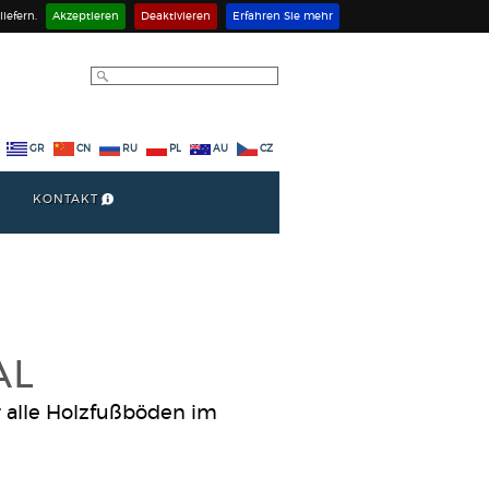
iefern.
Akzeptieren
Deaktivieren
Erfahren Sie mehr
GR
CN
RU
PL
AU
CZ
KONTAKT
AL
 alle Holzfußböden im