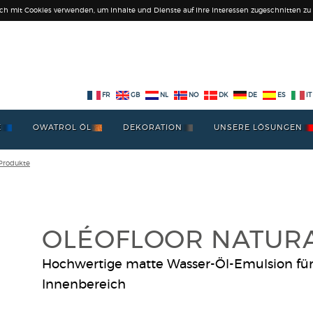
ich mit Cookies verwenden, um Inhalte und Dienste auf Ihre Interessen zugeschnitten zu l
FR
GB
NL
NO
DK
DE
ES
IT
E
OWATROL ÖL
DEKORATION
UNSERE LÖSUNGEN
 Produkte
OLÉOFLOOR NATUR
Hochwertige matte Wasser-Öl-Emulsion für
Innenbereich