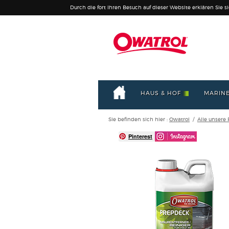
Durch die fort Ihren Besuch auf dieser Website erklären Sie s
HAUS & HOF
MARIN
Sie befinden sich hier :
Owatrol
/
Alle unsere
Pinterest