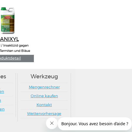
es
Werkzeug
e
Mengenrechner
en
Online kaufen
n
Kontakt
ten
Wettervorhersage
y
adfields.solutions
 - Fax : +33 (0) 160 86 84 84