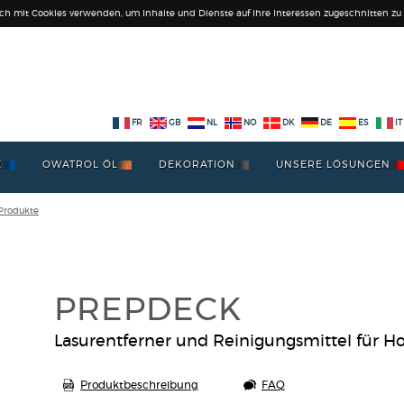
ich mit Cookies verwenden, um Inhalte und Dienste auf Ihre Interessen zugeschnitten zu l
FR
GB
NL
NO
DK
DE
ES
IT
E
OWATROL ÖL
DEKORATION
UNSERE LÖSUNGEN
 Produkte
PREPDECK
Lasurentferner und Reinigungsmittel für H
Produktbeschreibung
FAQ