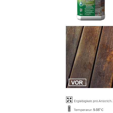
Ergiebigkeit pro Anstrich:
Temperatur:
5-35° C
Einwirkzeit:
20 - 30 Min.
EIGENSCHAFT
Entfernt alte Holzans
Verringert die Glanzs
Verbessert das Eind
Entfernt die Kategor
Reinigt Holz, dass de
Pur oder verdünnt ein