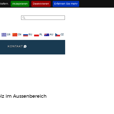
iefern.
Akzeptieren
Deaktivieren
Erfahren Sie mehr
GR
CN
RU
PL
AU
CZ
KONTAKT
olz im Aussenbereich