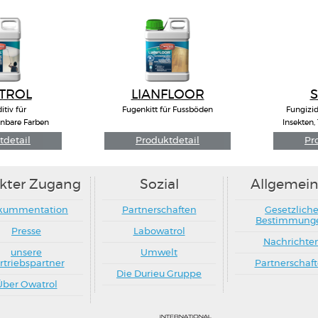
ekter Zugang
Sozial
Allgemein
kummentation
Partnerschaften
Gesetzlich
Bestimmung
Presse
Labowatrol
Nachrichte
unsere
Umwelt
rtriebspartner
Partnerschaf
Die Durieu Gruppe
Über Owatrol
 International Thermo Wood Association
- Site created b
29 avenue du Roule - 92200 Neuilly s/Seine (Frankreich) - Fon: +33 (0)1 82 88 83 65