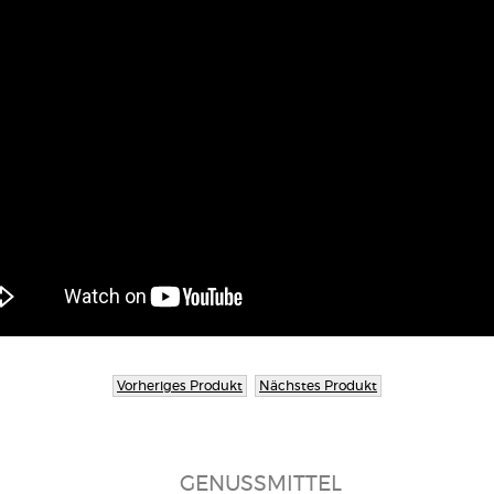
Vorheriges Produkt
Nächstes Produkt
GENUSSMITTEL
TROL
LIANFLOOR
S
itiv für
Fugenkitt für Fussböden
Fungizid
nbare Farben
Insekten,
tdetail
Produktdetail
Pr