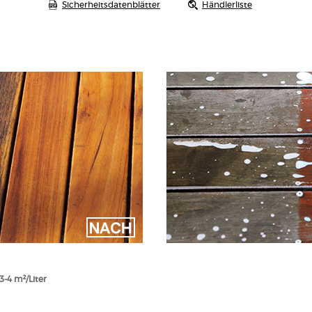
Sicherheitsdatenblätter
Händlerliste
3-4 m²/Liter
EN
triche im Aussenbereich, selbst 100%-ige Acrylics
chicht von neuem Holz
ringen von Endbehandlungen
iemarkierung (Stempeldruck) von neuem Holz
r Witterung ausgestzt war
setzbar