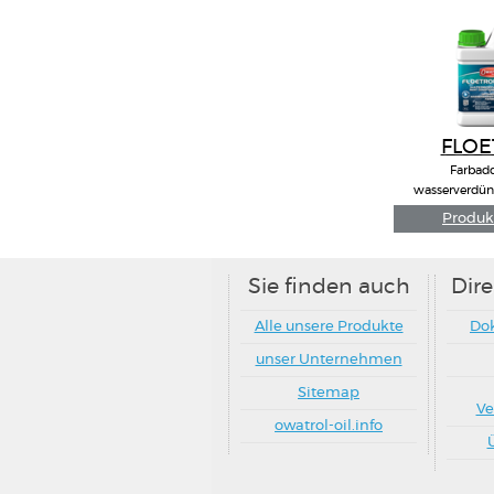
Sie finden auch
Dir
Alle unsere Produkte
Do
unser Unternehmen
Sitemap
Ve
owatrol-oil.info
Proud Members of
© OWATROL - Groupe DURIEU - 