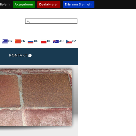
iefern.
Akzeptieren
Deaktivieren
Erfahren Sie mehr
GR
CN
RU
PL
AU
CZ
KONTAKT