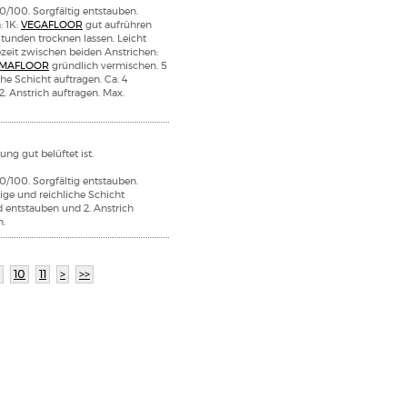
0/100. Sorgfältig entstauben.
: 1K:
VEGAFLOOR
gut aufrühren
Stunden trocknen lassen. Leicht
ezeit zwischen beiden Anstrichen:
IMAFLOOR
gründlich vermischen. 5
he Schicht auftragen. Ca. 4
. Anstrich auftragen. Max.
ng gut belüftet ist.
0/100. Sorgfältig entstauben.
ge und reichliche Schicht
d entstauben und 2. Anstrich
n.
10
11
>
>>