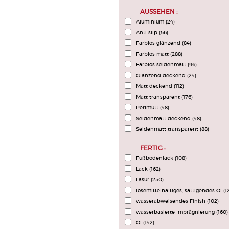
AUSSEHEN :
Aluminium
(24)
Anti slip
(56)
Farblos glänzend
(84)
Farblos matt
(288)
Farblos seidenmatt
(96)
Glänzend deckend
(24)
Matt deckend
(112)
Matt transparent
(176)
Perlmutt
(48)
Seidenmatt deckend
(48)
Seidenmatt transparent
(88)
FERTIG :
Fußbodenlack
(108)
Lack
(162)
Lasur
(250)
lösemittelhaltiges, sättigendes Öl
(1
wasserabweisendes Finish
(102)
wasserbasierte Imprägnierung
(160)
Öl
(142)