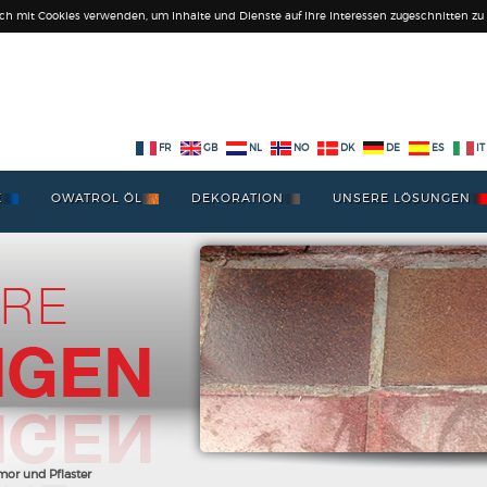
ich mit Cookies verwenden, um Inhalte und Dienste auf Ihre Interessen zugeschnitten zu l
FR
GB
NL
NO
DK
DE
ES
IT
E
OWATROL ÖL
DEKORATION
UNSERE LÖSUNGEN
mor und Pflaster