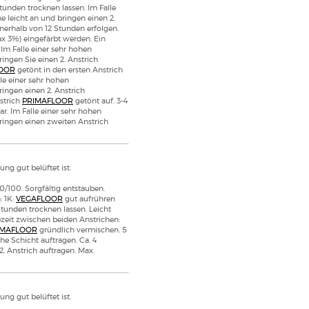
Stunden trocknen lassen. Im Falle
e leicht an und bringen einen 2.
nerhalb von 12 Stunden erfolgen.
x 3%) eingefärbt werden. Ein
 Im Falle einer sehr hohen
ingen Sie einen 2. Anstrich
OOR
getönt in den ersten Anstrich
lle einer sehr hohen
ringen einen 2. Anstrich
nstrich
PRIMAFLOOR
getönt auf. 3-4
ar. Im Falle einer sehr hohen
bringen einen zweiten Anstrich
ng gut belüftet ist.
0/100. Sorgfältig entstauben.
: 1K:
VEGAFLOOR
gut aufrühren
Stunden trocknen lassen. Leicht
ezeit zwischen beiden Anstrichen:
IMAFLOOR
gründlich vermischen. 5
he Schicht auftragen. Ca. 4
. Anstrich auftragen. Max.
ng gut belüftet ist.