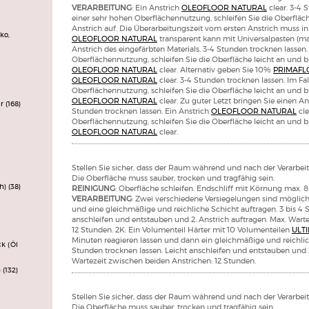
VERARBEITUNG
: Ein Anstrich
OLEOFLOOR NATURAL
clear. 3-4 
einer sehr hohen Oberflächennutzung, schleifen Sie die Oberfläch
Anstrich auf. Die Überarbeitungszeit vom ersten Anstrich muss in
ko,
OLEOFLOOR NATURAL
transparent kann mit Universalpasten (ma
Anstrich des eingefärbten Materials. 3-4 Stunden trocknen lassen.
Oberflächennutzung, schleifen Sie die Oberfläche leicht an und br
OLEOFLOOR NATURAL
clear. Alternativ geben Sie 10%
PRIMAFL
OLEOFLOOR NATURAL
clear. 3-4 Stunden trocknen lassen. Im Fa
Oberflächennutzung, schleifen Sie die Oberfläche leicht an und b
OLEOFLOOR NATURAL
clear. Zu guter Letzt bringen Sie einen A
ar
(168)
Stunden trocknen lassen. Ein Anstrich
OLEOFLOOR NATURAL
cle
Oberflächennutzung, schleifen Sie die Oberfläche leicht an und 
OLEOFLOOR NATURAL
clear.
Stellen Sie sicher, dass der Raum während und nach der Verarbeitu
Die Oberfläche muss sauber, trocken und tragfähig sein.
ch)
(38)
REINIGUNG
: Oberfläche schleifen. Endschliff mit Körnung max. 8
VERARBEITUNG
: Zwei verschiedene Versiegelungen sind möglich
und eine gleichmäßige und reichliche Schicht auftragen. 3 bis 4 
anschleifen und entstauben und 2. Anstrich auftragen. Max. Wart
12 Stunden. 2K: Ein Volumenteil Härter mit 10 Volumenteilen
ULT
Minuten reagieren lassen und dann ein gleichmäßige und reichlic
ck (Öl
Stunden trocknen lassen. Leicht anschleifen und entstauben und 2
Wartezeit zwischen beiden Anstrichen: 12 Stunden.
)
(132)
Stellen Sie sicher, dass der Raum während und nach der Verarbeitu
Die Oberfläche muss sauber, trocken und tragfähig sein.