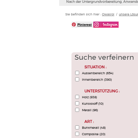
Nach der Untergrundvorbereitung, Anwend
Sie befinden sich hier :
Owatrol
/
unsere Lös
Pinterest
Suche verfeinern
SITUATION :
Aussenbereich
(654)
Innenbereich
(390)
UNTERSTÜTZUNG :
Holz
(938)
Kunststoff
(10)
Metall
(96)
ART :
Buntmetall
(48)
Composite
(20)