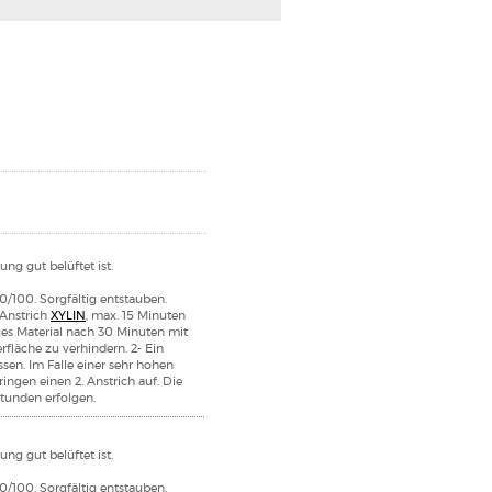
ng gut belüftet ist.
0/100. Sorgfältig entstauben.
 Anstrich
XYLIN
, max. 15 Minuten
ges Material nach 30 Minuten mit
läche zu verhindern. 2- Ein
ssen. Im Falle einer sehr hohen
ingen einen 2. Anstrich auf. Die
tunden erfolgen.
ng gut belüftet ist.
0/100. Sorgfältig entstauben.