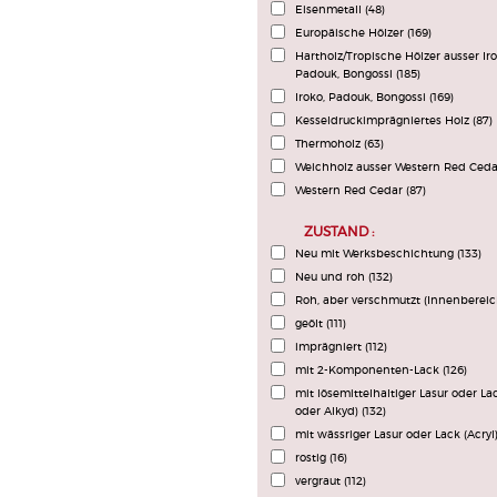
Eisenmetall
(48)
Europäische Hölzer
(169)
Hartholz/Tropische Hölzer ausser Iro
Padouk, Bongossi
(185)
Iroko, Padouk, Bongossi
(169)
Kesseldruckimprägniertes Holz
(87)
Thermoholz
(63)
Weichholz ausser Western Red Ced
Western Red Cedar
(87)
ZUSTAND :
Neu mit Werksbeschichtung
(133)
Neu und roh
(132)
Roh, aber verschmutzt (Innenberei
geölt
(111)
imprägniert
(112)
mit 2-Komponenten-Lack
(126)
mit lösemittelhaltiger Lasur oder La
oder Alkyd)
(132)
mit wässriger Lasur oder Lack (Acryl
rostig
(16)
vergraut
(112)