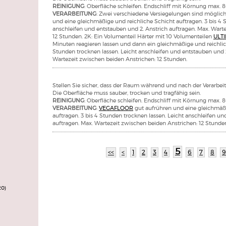
REINIGUNG
: Oberfläche schleifen. Endschliff mit Körnung max. 8
VERARBEITUNG
: Zwei verschiedene Versiegelungen sind möglich
und eine gleichmäßige und reichliche Schicht auftragen. 3 bis 4 
anschleifen und entstauben und 2. Anstrich auftragen. Max. Wart
12 Stunden. 2K: Ein Volumenteil Härter mit 10 Volumenteilen
ULT
Minuten reagieren lassen und dann ein gleichmäßige und reichlic
Stunden trocknen lassen. Leicht anschleifen und entstauben und 2
Wartezeit zwischen beiden Anstrichen: 12 Stunden.
Stellen Sie sicher, dass der Raum während und nach der Verarbeitu
Die Oberfläche muss sauber, trocken und tragfähig sein.
REINIGUNG
: Oberfläche schleifen. Endschliff mit Körnung max. 8
VERARBEITUNG
:
VEGAFLOOR
gut aufrühren und eine gleichmäßi
auftragen. 3 bis 4 Stunden trocknen lassen. Leicht anschleifen un
auftragen. Max. Wartezeit zwischen beiden Anstrichen: 12 Stunde
5
<<
<
1
2
3
4
6
7
8
9
20)