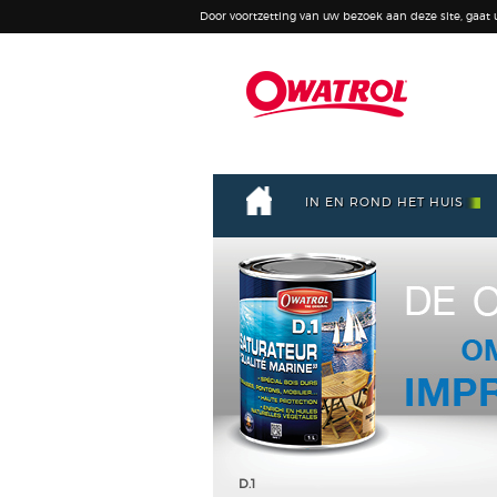
Door voortzetting van uw bezoek aan deze site, gaat
IN EN ROND HET HUIS
D.1