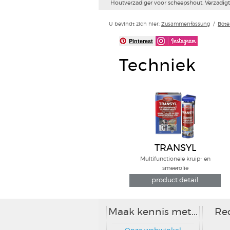
Houtverzadiger voor scheepshout. Verzadigt 
U bevindt zich hier:
Zusammenfassung
/
Bote
Pinterest
Techniek
TRANSYL
Multifunctionele kruip- en
smeerolie
product detail
Maak kennis met...
Re