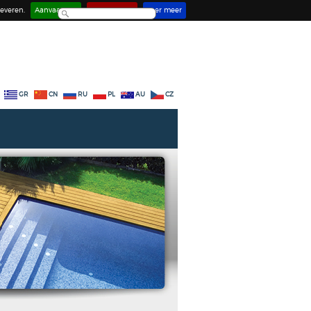
everen.
Aanvaarden
Deactiveren
Leer meer
GR
CN
RU
PL
AU
CZ