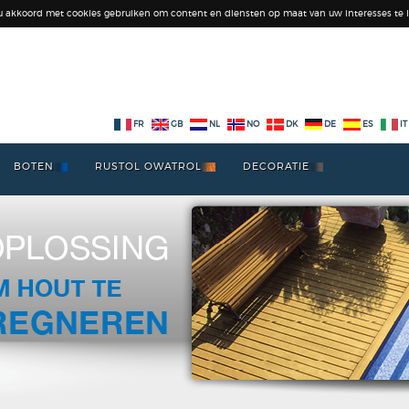
 u akkoord met cookies gebruiken om content en diensten op maat van uw interesses te l
FR
GB
NL
NO
DK
DE
ES
IT
BOTEN
RUSTOL OWATROL
DECORATIE