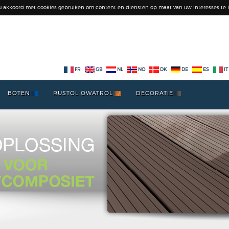
 u akkoord met cookies gebruiken om content en diensten op maat van uw interesses te l
FR
GB
NL
NO
DK
DE
ES
IT
BOTEN
RUSTOL OWATROL
DECORATIE