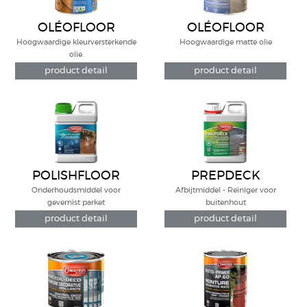
OLÉOFLOOR
OLÉOFLOOR
CLASSIC
NATURAL
Hoogwaardige kleurversterkende
Hoogwaardige matte olie
olie.
product detail
product detail
POLISHFLOOR
PREPDECK
Onderhoudsmiddel voor
Afbijtmiddel - Reiniger voor
gevernist parket
buitenhout
product detail
product detail