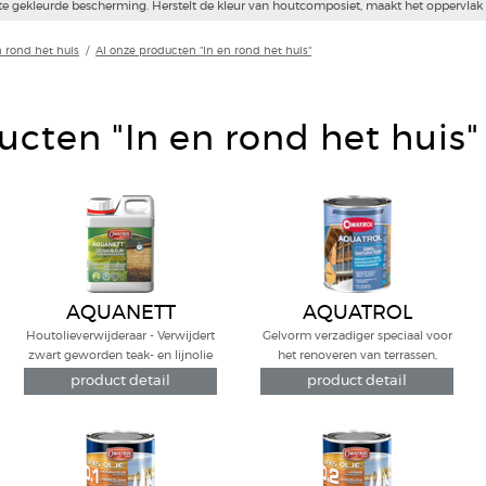
mt en voedt het hout tot in de kern, transparant en kleurloos, matte olieglans.
n rond het huis
/
Al onze producten "In en rond het huis"
ucten "In en rond het huis"
AQUANETT
AQUATROL
Houtolieverwijderaar - Verwijdert
Gelvorm verzadiger speciaal voor
zwart geworden teak- en lijnolie
het renoveren van terrassen,
houten gevels... Ideaal voor zacht
product detail
product detail
hout.