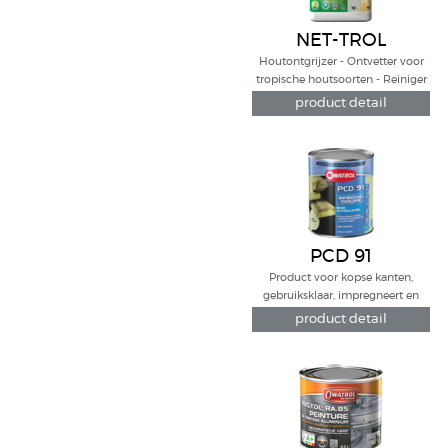
NET-TROL
Houtontgrijzer - Ontvetter voor
tropische houtsoorten - Reiniger
voor steen, cement, kunststof...
product detail
PCD 91
Product voor kopse kanten,
gebruiksklaar, impregneert en
beschermt afgezaagd
product detail
drukgeimpregneerd hout