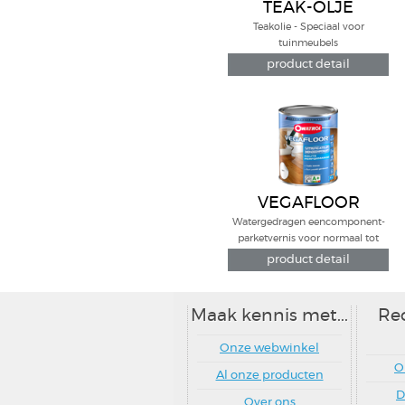
TEAK-OLJE
Teakolie - Speciaal voor
tuinmeubels
product detail
VEGAFLOOR
Watergedragen eencomponent-
parketvernis voor normaal tot
intensief gebruik
product detail
Maak kennis met...
Re
Onze webwinkel
O
Al onze producten
D
Over ons