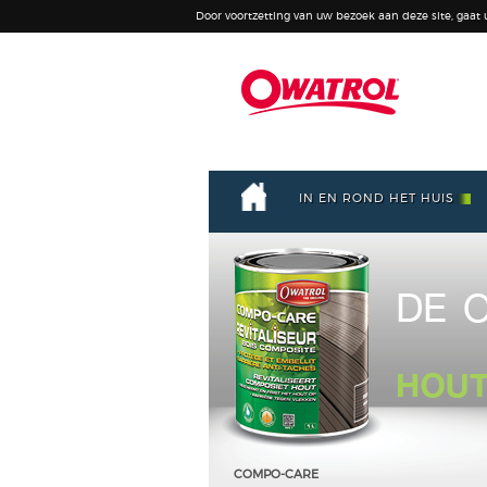
Door voortzetting van uw bezoek aan deze site, gaat
IN EN ROND HET HUIS
TEAK-OLJE