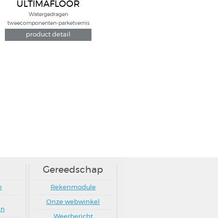
ULTIMAFLOOR
Watergedragen
tweecomponenten-parketvernis
voor intensief tot zeer intensief
product detail
gebruik
Gereedschap
n
Rekenmodule
Onze webwinkel
en
Weerbericht