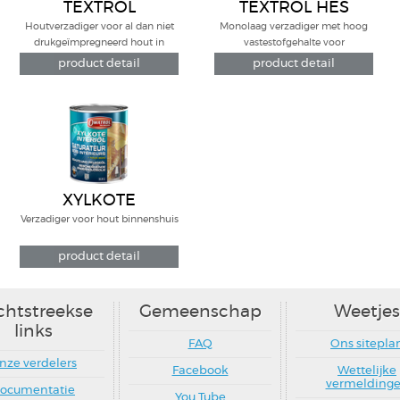
TEXTROL
TEXTROL HES
Houtverzadiger voor al dan niet
Monolaag verzadiger met hoog
drukgeïmpregneerd hout in
vastestofgehalte voor
buitentoepassingen
Gevelbetimmering... in Red Cedar,
product detail
product detail
Douglas, drukgeimpregneerd
hout...
XYLKOTE
Verzadiger voor hout binnenshuis
product detail
chtstreekse
Gemeenschap
Weetjes
links
FAQ
Ons sitepla
nze verdelers
Facebook
Wettelijke
vermelding
ocumentatie
You Tube