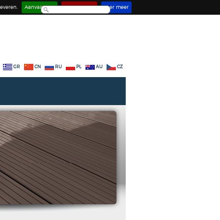
everen.
Aanvaarden
Deactiveren
Leer meer
GR
CN
RU
PL
AU
CZ