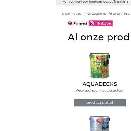
Teakolie - speciaal voor tuinmeubels. Bescher
U bevindt zich hier:
Zusammenfassung
/
In e
Pinterest
Al onze prod
AQUADECKS
Watergedragen houtverzadiger
product detail