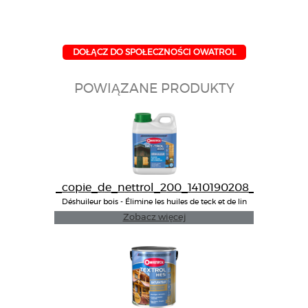
DOŁĄCZ DO SPOŁECZNOŚCI OWATROL
POWIĄZANE PRODUKTY
_copie_de_nettrol_200_1410190208_
Déshuileur bois - Élimine les huiles de teck et de lin
noircies. Bardages, terrasses, salon de jardin
Zobacz więcej