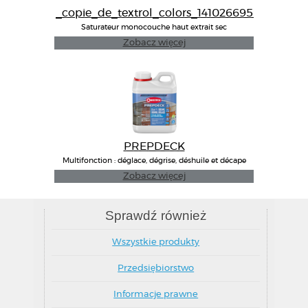
_copie_de_textrol_colors_1410266959_
Saturateur monocouche haut extrait sec
Zobacz więcej
PREPDECK
Multifonction : déglace, dégrise, déshuile et décape
Zobacz więcej
Sprawdź również
Wszystkie produkty
Przedsiębiorstwo
Informacje prawne