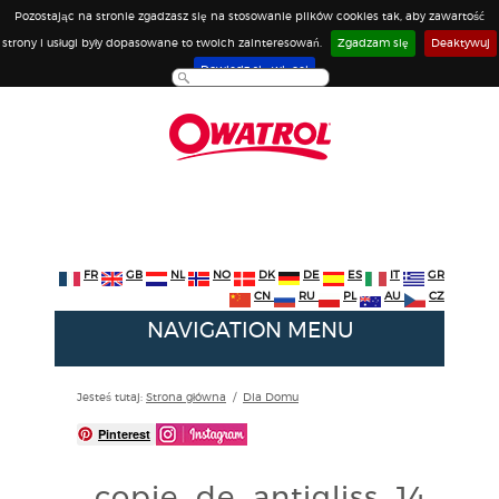
Pozostając na stronie zgadzasz się na stosowanie plików cookies tak, aby zawartość
strony i usługi były dopasowane to twoich zainteresowań.
Zgadzam się
Deaktywuj
Dowiedz się więcej
FR
GB
NL
NO
DK
DE
ES
IT
GR
CN
RU
PL
AU
CZ
NAVIGATION MENU
Jesteś tutaj:
Strona główna
/
Dla Domu
Pinterest
_copie_de_antigliss_14101