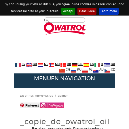
By continuing your visit to this site, you agree to use cookies to deliver content and
services tailored to your interests.
Accept
Deactivate
Learn more
FR
GB
NL
NO
DK
DE
ES
IT
GR
CN
RU
PL
AU
CZ
MENUEN NAVIGATION
Du er her:
Hjemmeside
/
Boligen
Pinterest
_copie_de_owatrol_oil_143
Farblose, penetrierende Rostversiegelung