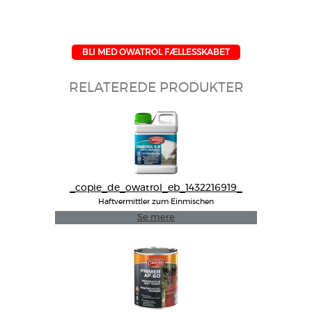
BLI MED OWATROL FÆLLESSKABET
RELATEREDE PRODUKTER
_copie_de_owatrol_eb_1432216919_
Haftvermittler zum Einmischen
Se mere