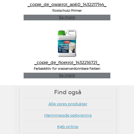
_copie_de_owatrol_ap60_1432217144_
Rostschutz-Primer
Se mere
_copie_de_floetrol_1432216721_
Farbadditiv für wasserverdünnbare Farben
Se mere
Find også
Alle vores produkter
Hjemmeside opbygning
Køb online