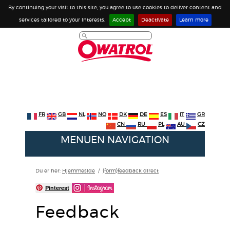
By continuing your visit to this site, you agree to use cookies to deliver content and
services tailored to your interests.
Accept
Deactivate
Learn more
FR
GB
NL
NO
DK
DE
ES
IT
GR
CN
RU
PL
AU
CZ
MENUEN NAVIGATION
Du er her:
Hjemmeside
/
{form}feedback direct
Pinterest
Feedback