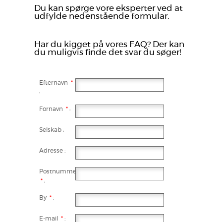
Du kan spørge vore eksperter ved at
udfylde nedenstående formular.
Har du kigget på vores FAQ? Der kan
du muligvis finde det svar du søger!
Efternavn
*
:
Fornavn
*
:
Selskab :
Adresse :
Postnummer
*
:
By
*
:
E-mail
*
: