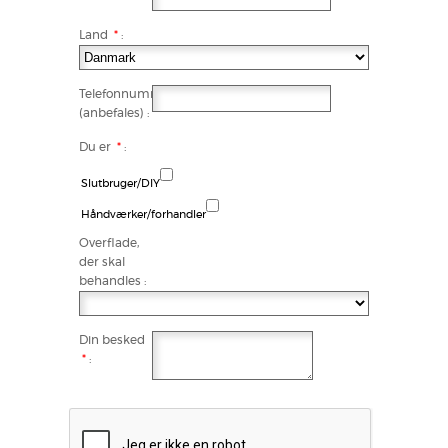
Land
*
:
Telefonnummer
(anbefales) :
Du er
*
:
Slutbruger/DIY
Håndværker/forhandler
Overflade,
der skal
behandles :
Din besked
*
: