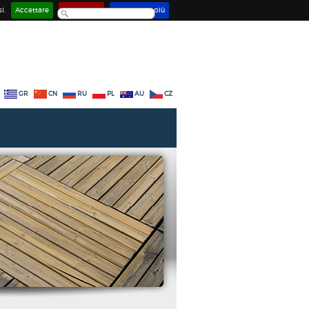
i.
Accettare
Disattivare
Saperne di più
GR
CN
RU
PL
AU
CZ