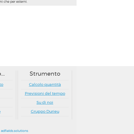
i che per esterni.
..
Strumento
to
Calcolo quantità
Previsioni del tempo
Su di noi
p
Gruppo Durieu
y
adfields.solutions