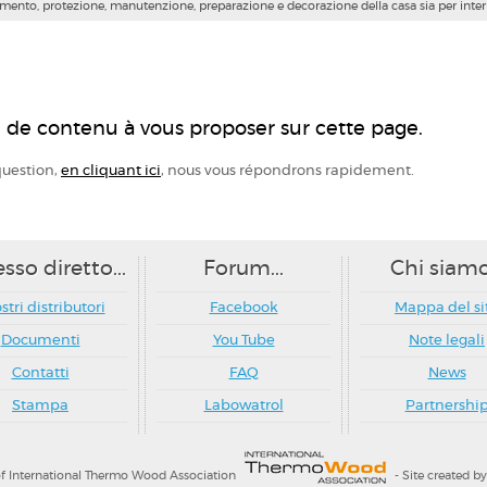
ttamento, protezione,
manutenzione, preparazione e decorazione della casa sia per intern
 de contenu à vous proposer sur cette page.
question,
en cliquant ici
, nous vous répondrons rapidement.
sso diretto...
Forum...
Chi siamo.
ostri distributori
Facebook
Mappa del si
Documenti
You Tube
Note legali
Contatti
FAQ
News
Stampa
Labowatrol
Partnershi
 International Thermo Wood Association
- Site created b