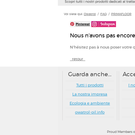
Scopri tutti i nostri prodotti dedicati al tra
Voi siete qui:
Owatrol
/
FAQ
/
PRIMAFLOOR
Pinterest
Nous n'avons pas encore
N'hésitez pas à nous poser votre 
_retour_
Guarda anche...
Acce
Tutti i prodotti
I n
La nostra impresa
Ecologia e ambiente
owatrol-oil.info
Proud Members of