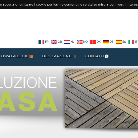
 accetta di utilizzare i cookie per fornire contenuti e servizi su misura per i vostri interess
FR
GB
NL
NO
DK
DE
ES
IT
OWATROL OIL
DECORAZIONE
CONTATTI