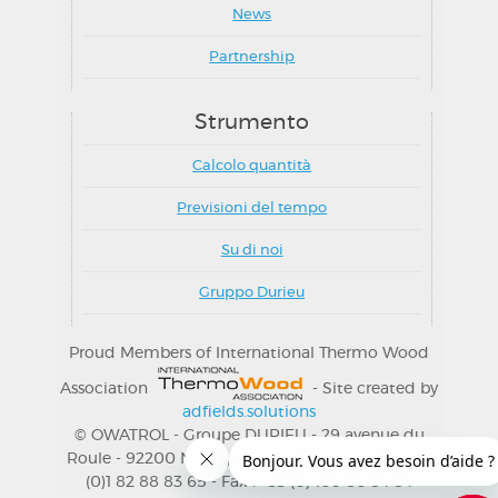
News
Partnership
Strumento
Calcolo quantità
Previsioni del tempo
Su di noi
Gruppo Durieu
Proud Members of International Thermo Wood
Association
- Site created by
adfields.solutions
© OWATROL - Groupe DURIEU - 29 avenue du
Roule - 92200 Neuilly s/Seine (Francia) - Tel.: +33
(0)1 82 88 83 65 - Fax : +33 (0) 160 86 84 84