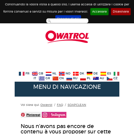
Continuando la vostra visita a questo sito, l utente accetta di utilizzare i cookie per
fornire contenuti e servizi su misura per i vostri interessi.
Accettare
Disattivare
Saperne di più
FR
GB
NL
NO
DK
DE
ES
IT
GR
CN
RU
PL
AU
CZ
MENU DI NAVIGAZIONE
Voi siete qui:
Owatrol
/
FAQ
/
SOAPCLEAN
Pinterest
Nous n'avons pas encore de
contenu à vous proposer sur cette