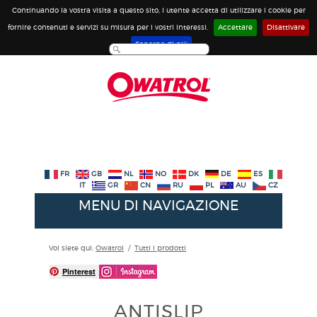
Continuando la vostra visita a questo sito, l utente accetta di utilizzare i cookie per
fornire contenuti e servizi su misura per i vostri interessi.
Accettare
Disattivare
Saperne di più
FR
GB
NL
NO
DK
DE
ES
IT
GR
CN
RU
PL
AU
CZ
MENU DI NAVIGAZIONE
Voi siete qui:
Owatrol
/
Tutti i prodotti
Pinterest
ANTISLIP