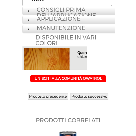
CONSIGLI PRIMA
DELL’APPLICAZIONE
APPLICAZIONE
MANUTENZIONE
DISPONIBILE IN VARI
COLORI
Quercia
Quercia
chiaro
chiaro
UNISCITI ALLA COMUNITÀ OWATROL
Prodotto precedente
Prodotto successivo
PRODOTTI CORRELATI