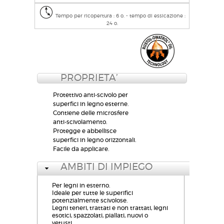
Tempo per ricopertura : 6 o. - tempo di essicazione :
24 o.
PROPRIETA’
Protettivo anti-scivolo per
superfici in legno esterne.
Contiene delle microsfere
anti-scivolamento.
Protegge e abbellisce
superfici in legno orizzontali.
Facile da applicare.
AMBITI DI IMPIEGO
Per legni in esterno.
Ideale per tutte le superifici
potenzialmente scivolose.
Legni teneri, trattati e non trattati, legni
esotici, spazzolati, piallati, nuovi o
vetusti.