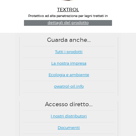
TEXTROL
Protettivo ad alta penetrazione per legni trattati in
autoclave e non
dettagli del prodotto
Guarda anche...
Tutti i prodotti
La nostra impresa
Ecologia e ambiente
owatrol-oil.info
Accesso diretto...
I nostri distributori
Documenti