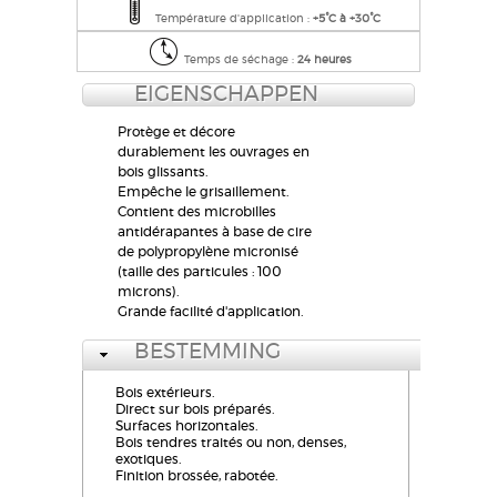
Température d'application :
+5°C à +30°C
Temps de séchage :
24 heures
EIGENSCHAPPEN
Protège et décore
durablement les ouvrages en
bois glissants.
Empêche le grisaillement.
Contient des microbilles
antidérapantes à base de cire
de polypropylène micronisé
(taille des particules : 100
microns).
Grande facilité d'application.
BESTEMMING
Bois extérieurs.
Direct sur bois préparés.
Surfaces horizontales.
Bois tendres traités ou non, denses,
exotiques.
Finition brossée, rabotée.