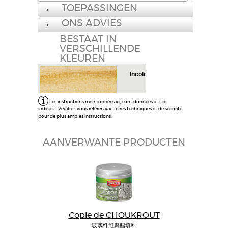
TOEPASSINGEN
ONS ADVIES
BESTAAT IN
VERSCHILLENDE
KLEUREN
Incolore
Incolore
Les instructions mentionnées ici, sont données à titre
indicatif. Veuillez vous référer aux fiches techniques et de sécurité
pour de plus amples instructions.
AANVERWANTE PRODUCTEN
Copie de CHOUKROUT
玻璃纤维聚酯填料