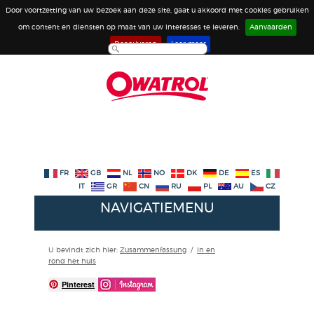
Door voortzetting van uw bezoek aan deze site, gaat u akkoord met cookies gebruiken
om content en diensten op maat van uw interesses te leveren.
Aanvaarden
Deactiveren
Leer meer
FR
GB
NL
NO
DK
DE
ES
IT
GR
CN
RU
PL
AU
CZ
NAVIGATIEMENU
U bevindt zich hier:
Zusammenfassung
/
In en
rond het huis
Pinterest