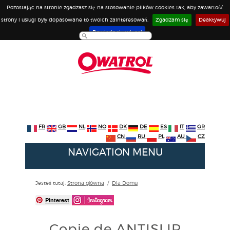
Pozostając na stronie zgadzasz się na stosowanie plików cookies tak, aby zawartość
strony i usługi były dopasowane to twoich zainteresowań.
Zgadzam się
Deaktywuj
Dowiedz się więcej
FR
GB
NL
NO
DK
DE
ES
IT
GR
CN
RU
PL
AU
CZ
NAVIGATION MENU
Jesteś tutaj:
Strona główna
/
Dla Domu
Pinterest
Copie de ANTISLIP