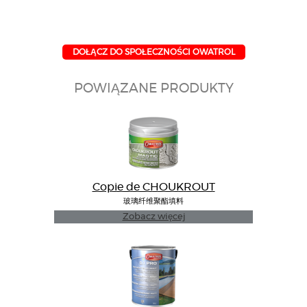
DOŁĄCZ DO SPOŁECZNOŚCI OWATROL
POWIĄZANE PRODUKTY
Copie de CHOUKROUT
玻璃纤维聚酯填料
Zobacz więcej