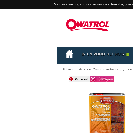
Door voortzetting van uw bezoek aan deze site, gaat
IN EN ROND HET HUIS
U bevindt zich hier:
Zusammenfassung
/
In e
Pinterest