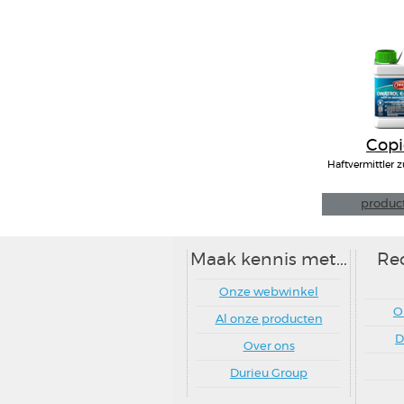
Copi
OWATR
Haftvermittler
product
Maak kennis met...
Re
Onze webwinkel
O
Al onze producten
D
Over ons
Durieu Group