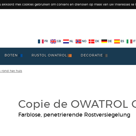
 u akkoord met cookies gebruiken om content en diensten op maat van uw interesses te l
FR
GB
NL
NO
DK
DE
ES
IT
BOTEN
RUSTOL OWATROL
DECORATIE
n rond het huis
Copie de OWATROL 
Farblose, penetrierende Rostversiegelung