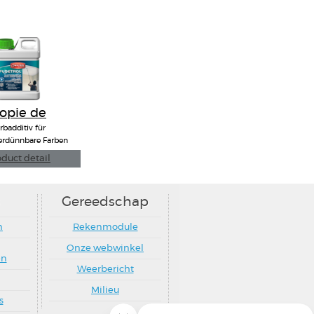
opie de
LOETROL
rbadditiv für
erdünnbare Farben
duct detail
Gereedschap
n
Rekenmodule
Onze webwinkel
en
Weerbericht
Milieu
s