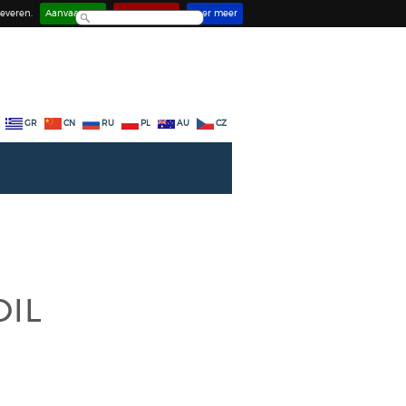
everen.
Aanvaarden
Deactiveren
Leer meer
GR
CN
RU
PL
AU
CZ
OIL