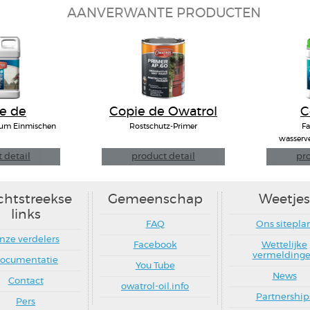
AANVERWANTE PRODUCTEN
e de
Copie de Owatrol
C
OL E-B
AP.60
F
 zum Einmischen
Rostschutz-Primer
Fa
wasserv
 detail
product detail
pro
chtstreekse
Gemeenschap
Weetjes
links
FAQ
Ons sitepla
nze verdelers
Facebook
Wettelijke
vermelding
ocumentatie
You Tube
News
Contact
owatrol-oil.info
Partnership
Pers