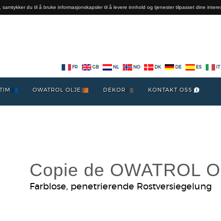
 samtykker du til å bruke informasjonskapsler til å levere innhold og tjenester tilpasset dine intere
FR
GB
NL
NO
DK
DE
ES
IT
TIM
OWATROL OLJE
DEKOR
KONTAKT OSS
Copie de OWATROL O
Farblose, penetrierende Rostversiegelung