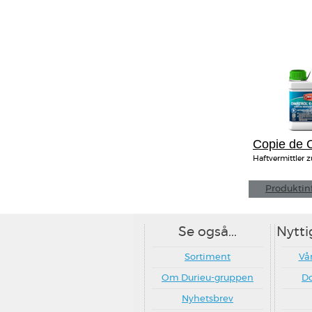
Copie de
E
Haftvermittler
Produktin
Se også...
Nytti
Sortiment
Vår
Om Durieu-gruppen
D
Nyhetsbrev