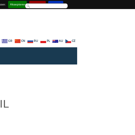
sser.
Aksepterer
Deaktiver
Lær mer
GR
CN
RU
PL
AU
CZ
IL