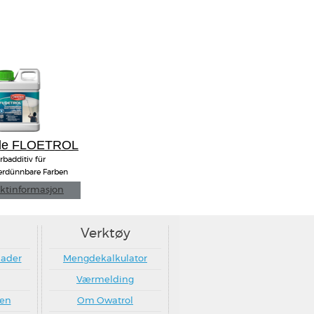
 de FLOETROL
rbadditiv für
erdünnbare Farben
ktinformasjon
Verktøy
nader
Mengdekalkulator
Værmelding
ten
Om Owatrol