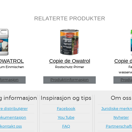
RELATERTE PRODUKTER
 OWATROL
Copie de Owatrol
Copie
-B
AP.60
 zum Einmischen
Rostschutz-Primer
Fa
wasserv
formasjon
Produktinformasjon
Produ
g informasjon
Inspirasjon og tips
Om oss
e distributører
Facebook
Juridiske merk
okumentasjon
You Tube
Nyheter
kontakt oss
FAQ
Partnerschaf