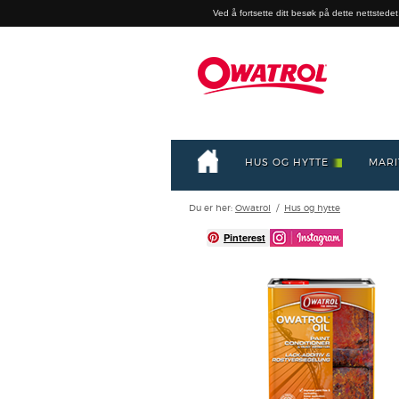
Ved å fortsette ditt besøk på dette nettstedet,
HUS OG HYTTE
MARI
Du er her:
Owatrol
/
Hus og hytte
Pinterest