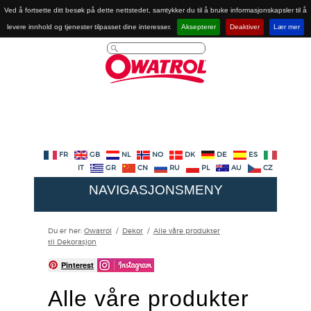
Ved å fortsette ditt besøk på dette nettstedet, samtykker du til å bruke informasjonskapsler til å
levere innhold og tjenester tilpasset dine interesser.
Aksepterer
Deaktiver
Lær mer
FR
GB
NL
NO
DK
DE
ES
IT
GR
CN
RU
PL
AU
CZ
NAVIGASJONSMENY
Du er her:
Owatrol
/
Dekor
/
Alle våre produkter
til Dekorasjon
Pinterest
Alle våre produkter